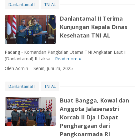
l
Danlantamal II
TNI AL
P
e
Danlantamal II Terima
r
Kunjungan Kepala Dinas
a
Kesehatan TNI AL
n
g
D
Padang - Komandan Pangkalan Utama TNI Angkatan Laut II
u
(Danlantamal) II Laksa…
Read more »
D
k
a
Oleh Admin
Senin, Juni 23, 2025
u
n
n
l
g
a
Danlantamal II
TNI AL
E
n
k
t
Buat Bangga, Kowal dan
s
a
Anggota Jalasenastri
p
m
e
Korcab II Dja I Dapat
a
d
l
Penghargaan dari
i
I
Pangkoarmada RI
s
I