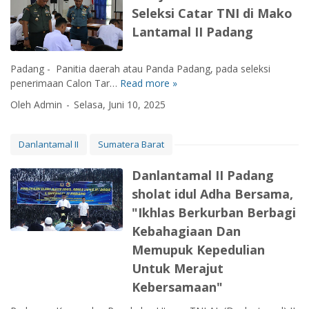
D
n
n
Seleksi Catar TNI di Mako
a
i
L
g
r
Lantamal II Padang
n
a
g
a
n
o
s
t
t
Padang - Panitia daerah atau Panda Padang, pada seleksi
K
a
a
penerimaan Calon Tar…
Read more »
W
e
m
J
a
Oleh Admin
Selasa, Juni 10, 2025
s
a
a
i
e
l
l
r
h
I
a
j
Danlantamal II
Sumatera Barat
a
I
s
e
t
P
e
n
Danlantamal II Padang
a
a
n
T
sholat idul Adha Bersama,
n
d
a
N
T
a
s
"Ikhlas Berkurban Berbagi
I
N
n
t
P
Kebahagiaan Dan
I
g
r
a
Memupuk Kepedulian
A
S
i
n
L
e
Untuk Merajut
K
t
r
o
Kebersamaan"
a
t
r
u
i