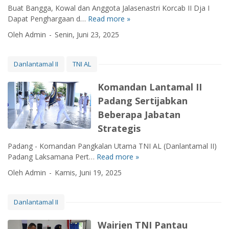
i
T
Buat Bangga, Kowal dan Anggota Jalasenastri Korcab II Dja I
R
e
Dapat Penghargaan d…
Read more »
B
u
r
u
p
Oleh Admin
Senin, Juni 23, 2025
i
a
i
m
t
a
a
B
Danlantamal II
TNI AL
h
K
a
B
u
n
Komandan Lantamal II
e
n
g
r
Padang Sertijabkan
j
g
d
Beberapa Jabatan
u
a
a
n
,
Strategis
u
g
K
l
Padang - Komandan Pangkalan Utama TNI AL (Danlantamal II)
a
o
a
Padang Laksamana Pert…
Read more »
n
K
w
t
K
o
a
Oleh Admin
Kamis, Juni 19, 2025
d
e
m
l
i
p
a
d
S
a
n
a
Danlantamal II
u
l
d
n
m
a
a
A
Wairjen TNI Pantau
b