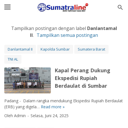
Tampilkan postingan dengan label
Danlantamal
II
.
Tampilkan semua postingan
Danlantamal II
Kapolda Sumbar
Sumatera Barat
TNI AL
Kapal Perang Dukung
Ekspedisi Rupiah
Berdaulat di Sumbar
Padang - Dalam rangka mendukung Ekspedisi Rupiah Berdaulat
(ERB) yang digela…
Read more »
K
a
Oleh Admin
Selasa, Juni 24, 2025
p
a