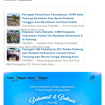
i
r
K
P
e
a
Percepat Pemulihan Pascabanjir, PUPR Kota
b
n
Padang Kerahkan Alat Berat Perbaiki
a
c
Tanggul dan Bersihkan Fasilitas Publik
h
Dokumtasi istimewa PADANG — Pemerintah Kota
a
(Pemko) Padang melalui Dinas...
a
s
Rayakan Satu Dekade, 3.000 Pesepeda
g
Sukseskan Gowes Siti Nurbaya Adventure-X
i
di Padang
i
l
PADANG — Suasana Kota Padang mendadak
a
a
semarak pada Sabtu (8/8/2026) pagi....
Peringati HJK Padang ke-357, Pemko Padang
a
b
dan Pemkot Hildesheim Tanam Pohon
n
e
Tanjung dan Bersih Sungai Batang Arau
D
PADANG — Menjelang perayaan Hari Jadi Kota
r
(HJK) Padang ke-357, Pemerintah Kota...
a
s
n
a
M
m
e
a
m
G
u
u
p
b
u
e
k