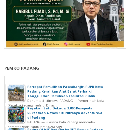
d
i
k
,
J
a
s
a
R
a
h
PEMKO PADANG
a
r
j
Percepat Pemulihan Pascabanjir, PUPR Kota
a
Padang Kerahkan Alat Berat Perbaiki
A
Tanggul dan Bersihkan Fasilitas Publik
Dokumtasi istimewa PADANG — Pemerintah Kota
p
(Pemko) Padang melalui Dinas...
r
Rayakan Satu Dekade, 3.000 Pesepeda
Sukseskan Gowes Siti Nurbaya Adventure-X
e
di Padang
s
PADANG — Suasana Kota Padang mendadak
i
semarak pada Sabtu (8/8/2026) pagi....
Peringati HJK Padang ke-357, Pemko Padang