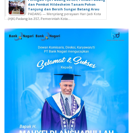
a
dan Pemkot Hildesheim Tanam Pohon
s
Tanjung dan Bersih Sungai Batang Arau
PADANG — Menjelang perayaan Hari Jadi Kota
i
(HJK) Padang ke-357, Pemerintah Kota...
P
o
l
r
i