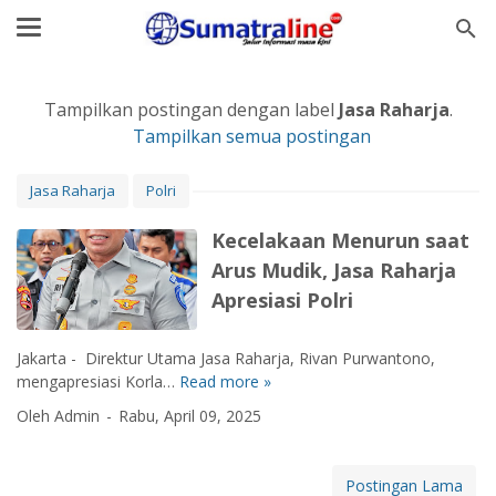
Tampilkan postingan dengan label
Jasa Raharja
.
Tampilkan semua postingan
Jasa Raharja
Polri
Kecelakaan Menurun saat
Arus Mudik, Jasa Raharja
Apresiasi Polri
Jakarta - Direktur Utama Jasa Raharja, Rivan Purwantono,
mengapresiasi Korla…
Read more »
K
e
Oleh Admin
Rabu, April 09, 2025
c
e
l
Postingan Lama