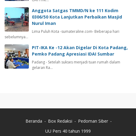
Anggota Satgas TMMD/N ke 111 Kodim
0306/50 Kota Lanjutkan Perbaikan Masjid
Nurul Iman
Lima Puluh Kota -sumateraline.com- Beberapa hari
sebelumnya…
PIT-IKA Ke -12 Akan Digelar Di Kota Padang,
Pemko Padang Apresiasi IDAI Sumbar
Padang - Setelah sukses menjadi tuan rumah dalam
gelaran Ra…
Beranda
Box Redaksi
Pedoman Siber
UU Pers 40 tahun 1999