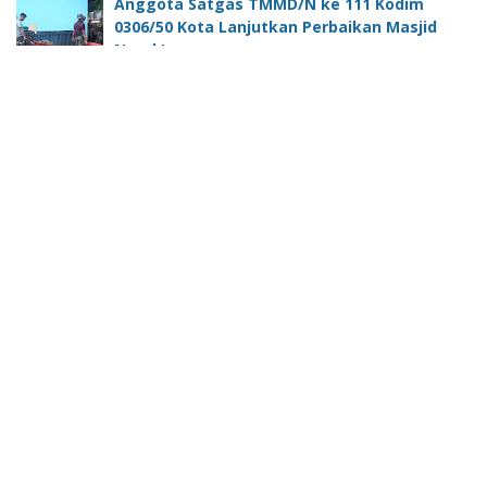
Anggota Satgas TMMD/N ke 111 Kodim
0306/50 Kota Lanjutkan Perbaikan Masjid
Nurul Iman
Lima Puluh Kota -sumateraline.com- Beberapa hari
sebelumnya…
PIT-IKA Ke -12 Akan Digelar Di Kota Padang,
Pemko Padang Apresiasi IDAI Sumbar
Padang - Setelah sukses menjadi tuan rumah dalam
gelaran Ra…
Beranda
Box Redaksi
Pedoman Siber
UU Pers 40 tahun 1999