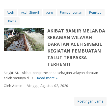
P
A
T
Aceh
Aceh Singkil
baru
Pembangunan
Pemkap
I
Utama
S
A
AKIBAT BANJIR MELANDA
F
SEBAGIAN WILAYAH
A
R
DARATAN ACEH SINGKIL
U
KEGIATAN PEMBUATAN
D
TALUT TERPAKSA
D
TERHENTI
I
N
Singkil-SN- Akibat banjir melanda sebagian wilayah daratan
R
salah satunya di D…
Read more »
A
A
K
Y
Oleh Admin
Minggu, Agustus 02, 2020
I
A
B
K
A
A
Postingan Lama
T
N
B
M