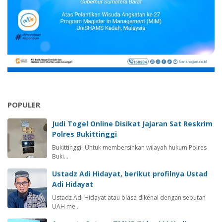
L
U
T
T
E
R
P
A
K
S
POPULER
A
T
Judi Togel Online Disikat Jajaran Sat Reskrim
E
Polres Bukittinggi
R
Bukittinggi- Untuk membersihkan wilayah hukum Polres
H
Buki…
E
N
Ustadz Adi Hidayat, berikut profilnya Ustad
T
Adi Hidayat
I
Ustadz Adi Hidayat atau biasa dikenal dengan sebutan
UAH me…