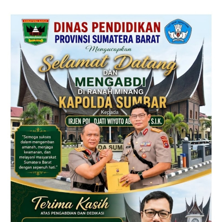
A
A
N
U
J
L
I
I
R
D
M
N
E
A
L
B
A
I
N
M
D
U
A
H
S
A
E
M
B
M
A
A
G
D
I
S
A
A
N
W
W
B