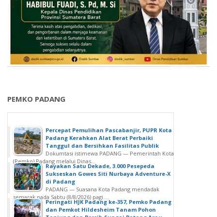
I
E
L
R
A
S
Y
A
A
M
H
A
D
S
A
I
R
S
A
W
PEMKO PADANG
T
A
A
S
N
D
Percepat Pemulihan Pascabanjir, PUPR Kota
A
D
Padang Kerahkan Alat Berat Perbaiki
C
Tanggul dan Bersihkan Fasilitas Publik
A
Dokumtasi istimewa PADANG — Pemerintah Kota
E
N
(Pemko) Padang melalui Dinas...
H
Rayakan Satu Dekade, 3.000 Pesepeda
S
Sukseskan Gowes Siti Nurbaya Adventure-X
S
M
di Padang
I
P
PADANG — Suasana Kota Padang mendadak
N
semarak pada Sabtu (8/8/2026) pagi....
Peringati HJK Padang ke-357, Pemko Padang
G
dan Pemkot Hildesheim Tanam Pohon