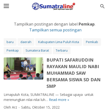
Tampilkan postingan dengan label
Pemkap
.
Tampilkan semua postingan
baru
daerah
Kabupaten Lima Puluh Kota
Pemkab
Pemkap
Sumatera Barat
Terbaru
BUPATI SAFARUDDIN
RAYAKAN MAULID NABI
MUHAMMAD SAW
BERSAMA SISWA SD DAN
SMP
Limapuluh Kota, SUMATRALINE — Sebagai upaya untuk
merenungkan nilai-nilai luh…
Read more »
B
U
Oleh Arz
Sabtu, Oktober 15, 2022