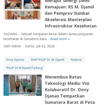
Merajut Sinergi Demi
S
a
Kemajuan: RS M. Djamil
a
n
t
dan Pemprov Sumbar
d
u
Akselerasi Masterplan
:
H
C
Infrastruktur Kesehatan
e
e
l
PADANG – Sebuah lompatan besar dalam dunia pelayanan
t
a
kesehatan di Sumatera Bara…
Read more »
a
M
i
k
e
Oleh Admin
Kamis, Juli 02, 2026
L
D
r
i
o
a
n
k
j
Dovy Djanas
DWP RSUP Dr. M. Djamil
Feature
e
t
u
n
RSUP Dr M Djamil Padang
e
t
D
r
S
o
Menembus Batas
S
i
v
Teknologi Medis: Visi
p
n
y
e
e
Kolaboratif Dr. Dovy
D
s
r
Djanas Tempatkan
j
i
g
a
Sumatera Barat di Peta
a
i