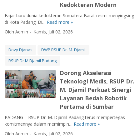
n
l
Kedokteran Modern
D
a
i
e
s
Fajar baru dunia kedokteran Sumatera Barat resmi menyingsing
s
m
:
di Kota Padang. Di…
Read more »
M
U
i
B
e
n
K
Oleh Admin
Kamis, Juli 02, 2026
e
n
g
e
n
e
g
m
t
m
u
Dovy Djanas
DWP RSUP Dr. M. Djamil
a
e
b
l
j
n
RSUP Dr M Djamil Padang
u
,
u
g
s
B
a
Dorong Akselerasi
S
B
e
n
e
Teknologi Medis, RSUP Dr.
a
r
:
n
t
M. Djamil Perkuat Sinergi
k
R
y
a
a
S
Layanan Bedah Robotik
a
s
r
M
p
Pertama di Sumbar
T
a
.
R
e
k
D
PADANG – RSUP Dr. M. Djamil Padang terus mempertegas
S
k
t
j
komitmennya dalam memimpin…
Read more »
D
U
n
e
a
o
P
Oleh Admin
Kamis, Juli 02, 2026
o
r
m
r
D