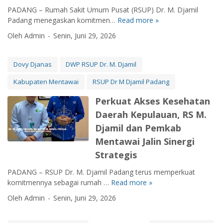
r
i
R
t
PADANG – Rumah Sakit Umum Pusat (RSUP) Dr. M. Djamil
l
i
M
a
i
Padang menegaskan komitmen…
Read more »
e
S
a
e
n
f
r
o
n
d
Oleh Admin
Senin, Juni 29, 2026
t
D
a
k
L
i
a
r
s
o
a
s
i
.
i
n
n
Dovy Djanas
DWP RSUP Dr. M. Djamil
,
I
D
M
g
s
R
n
o
Kabupaten Mentawai
RSUP Dr M Djamil Padang
a
T
i
S
f
v
s
r
a
U
e
Perkuat Akses Kesehatan
y
t
a
,
P
k
D
Daerah Kepulauan, RS M.
e
n
R
D
s
j
r
s
Djamil dan Pemkab
S
r
i
a
p
f
M
.
Mentawai Jalin Sinergi
n
l
o
.
M
Strategis
a
a
r
D
.
s
n
m
j
D
PADANG – RSUP Dr. M. Djamil Padang terus memperkuat
T
I
a
a
j
komitmennya sebagai rumah …
Read more »
P
e
n
s
m
a
e
m
Oleh Admin
Senin, Juni 29, 2026
f
i
i
m
r
p
r
K
l
i
k
a
a
e
E
l