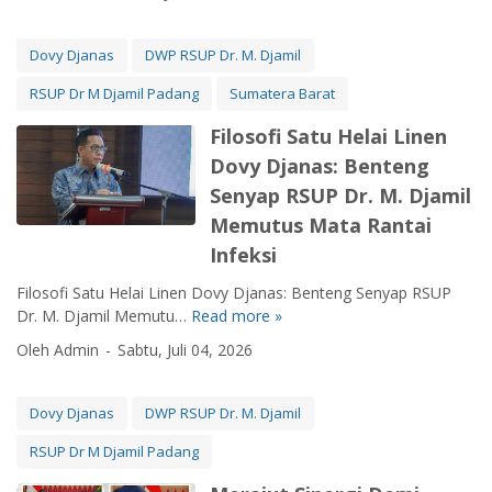
n
e
r
Dovy Djanas
DWP RSUP Dr. M. Djamil
g
RSUP Dr M Djamil Padang
Sumatera Barat
i
R
Filosofi Satu Helai Linen
S
Dovy Djanas: Benteng
M
.
Senyap RSUP Dr. M. Djamil
D
Memutus Mata Rantai
j
Infeksi
a
m
Filosofi Satu Helai Linen Dovy Djanas: Benteng Senyap RSUP
i
Dr. M. Djamil Memutu…
Read more »
F
l
i
Oleh Admin
Sabtu, Juli 04, 2026
d
l
a
o
n
s
Dovy Djanas
DWP RSUP Dr. M. Djamil
F
o
K
RSUP Dr M Djamil Padang
f
U
i
n