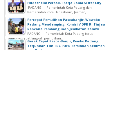
n
Hildesheim Perbarui Kerja Sama Sister City
S
PADANG — Pemerintah Kota Padang dan
Pemerintah Kota Hildesheim, Jerman,...
i
n
Percepat Pemulihan Pascabanjir, Wawako
Padang Mendampingi Komisi V DPR RI Tinjau
e
Rencana Pembangunan Jembatan Kalawi
r
PADANG — Pemerintah Kota Padang terus
g
mempercepat langkah pemulihan...
Gerak Cepat Pasca-Banjir, Pemko Padang
i
Terjunkan Tim TRC PUPR Bersihkan Sedimen
S
dan Drainase
PADANG — Hujan dengan intensitas tinggi yang
t
mengguyur wilayah Kota Padang pada...
r
a
t
e
g
i
s