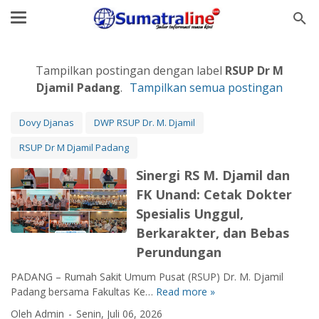
Tampilkan postingan dengan label
RSUP Dr M
Djamil Padang
.
Tampilkan semua postingan
Dovy Djanas
DWP RSUP Dr. M. Djamil
RSUP Dr M Djamil Padang
Sinergi RS M. Djamil dan
FK Unand: Cetak Dokter
Spesialis Unggul,
Berkarakter, dan Bebas
Perundungan
PADANG – Rumah Sakit Umum Pusat (RSUP) Dr. M. Djamil
Padang bersama Fakultas Ke…
Read more »
S
i
Oleh Admin
Senin, Juli 06, 2026