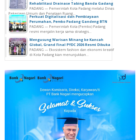
n
Rehabilitasi Drainase Tabing Banda Gadang
PADANG — Pemerintah Kota Padang melalui Dinas
T
Pekerjaan Umum dan Penataan Ruang...
N
Perkuat Digitalisasi dan Pembiayaan
Perumahan, Pemko Padang Gandeng BTN
I
PADANG — Pemerintah Kota (Pemko) Padang
-
resmi menjalin kerja sama strategis...
P
Mengusung Warisan Minang ke Kancah
o
Global, Grand Final PYDC 2026 Resmi Dibuka
l
PADANG — Ekosistem fashion dan ekonomi kreatif
di Kota Padang kian menunjukkan...
r
i
B
e
r
s
i
n
e
r
g
i
d