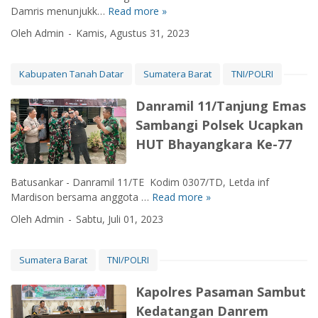
a
n
Damris menunjukk…
Read more »
B
s
d
a
i
Oleh Admin
Kamis, Agustus 31, 2023
e
b
s
n
i
i
g
n
Kabupaten Tanah Datar
Sumatera Barat
TNI/POLRI
s
T
s
w
a
a
Danramil 11/Tanjung Emas
a
r
d
M
Sambangi Polsek Ucapkan
u
a
T
n
HUT Bhayangkara Ke-77
n
S
a
B
N
L
h
1
Batusankar - Danramil 11/TE Kodim 0307/TD, Letda inf
A
a
P
Mardison bersama anggota …
Read more »
D
T
b
a
a
S
Oleh Admin
Sabtu, Juli 01, 2023
i
s
n
I
n
e
r
T
k
r
a
A
Sumatera Barat
TNI/POLRI
a
m
m
R
m
e
i
D
Kapolres Pasaman Sambut
t
l
l
A
Kedatangan Danrem
i
a
1