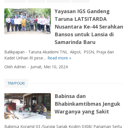
a
A
Yayasan IGS Gandeng
k
Taruna LATSITARDA
a
Nusantara Ke-44 Serahkan
d
e
Bansos untuk Lansia di
m
Samarinda Baru
i
T
Balikpapan - Taruna Akademi TNI, Akpol, PSSN, Praja dan
N
Kadet Unhan RI pese…
Read more »
Y
I
a
Oleh Admin
Jumat, Mei 10, 2024
m
y
e
a
n
s
TNI/POLRI
g
a
i
n
Babinsa dan
n
I
Bhabinkamtibmas Jenguk
s
G
Warganya yang Sakit
p
S
i
G
r
a
Babinsa Koramil 03 /Sungai Sariak Kodim 0308/ Pariaman Sertu