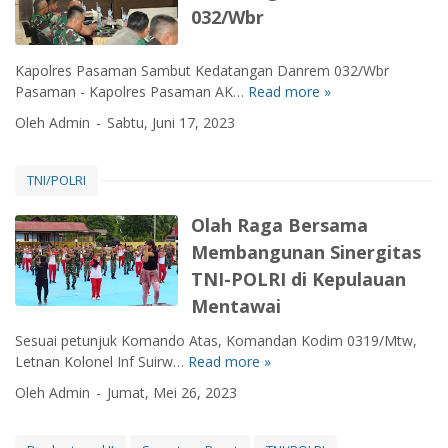
N
b
032/Wbr
l
1
u
m
u
/
s
a
i
T
a
Kapolres Pasaman Sambut Kedatangan Danrem 032/Wbr
s
p
a
n
Pasaman - Kapolres Pasaman AK…
Read more »
K
J
e
n
t
a
e
Oleh Admin
Sabtu, Juni 17, 2023
l
j
a
p
n
a
u
r
o
g
t
n
a
l
u
TNI/POLRI
i
g
K
r
k
h
E
e
e
W
Olah Raga Bersama
a
m
-
s
a
n
Membangunan Sinergitas
a
4
P
r
D
s
4
TNI-POLRI di Kepulauan
a
g
r
S
S
s
Mentawai
a
u
a
e
a
n
m
m
r
Sesuai petunjuk Komando Atas, Komandan Kodim 0319/Mtw,
m
y
b
b
a
Letnan Kolonel Inf Suirw…
Read more »
O
a
a
a
a
h
l
n
y
Oleh Admin
Jumat, Mei 26, 2023
n
n
k
a
S
a
d
g
a
h
a
n
i
n
R