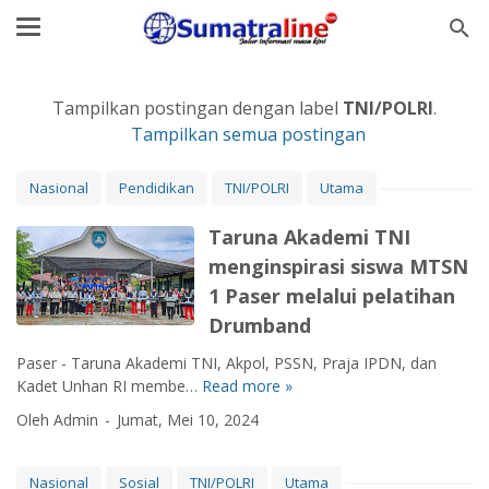
Tampilkan postingan dengan label
TNI/POLRI
.
Tampilkan semua postingan
Nasional
Pendidikan
TNI/POLRI
Utama
Taruna Akademi TNI
menginspirasi siswa MTSN
1 Paser melalui pelatihan
Drumband
Paser - Taruna Akademi TNI, Akpol, PSSN, Praja IPDN, dan
Kadet Unhan RI membe…
Read more »
T
a
Oleh Admin
Jumat, Mei 10, 2024
r
u
n
Nasional
Sosial
TNI/POLRI
Utama