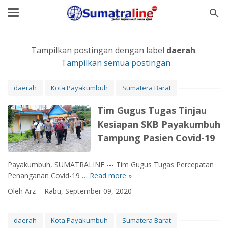
Tampilkan postingan dengan label
daerah
.
Tampilkan semua postingan
daerah
Kota Payakumbuh
Sumatera Barat
Tim Gugus Tugas Tinjau
Kesiapan SKB Payakumbuh
Tampung Pasien Covid-19
Payakumbuh, SUMATRALINE --- Tim Gugus Tugas Percepatan
Penanganan Covid-19 …
Read more »
T
i
Oleh Arz
Rabu, September 09, 2020
m
G
u
daerah
Kota Payakumbuh
Sumatera Barat