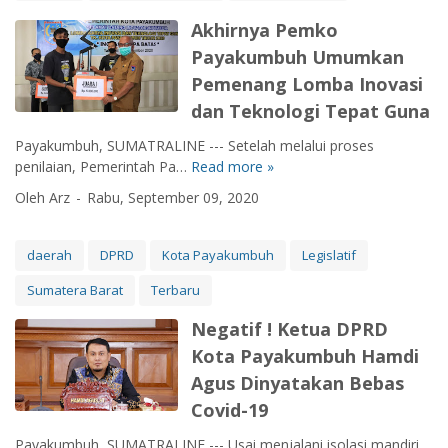
g
u
Akhirnya Pemko
s
Payakumbuh Umumkan
T
Pemenang Lomba Inovasi
u
g
dan Teknologi Tepat Guna
a
Payakumbuh, SUMATRALINE --- Setelah melalui proses
s
penilaian, Pemerintah Pa…
Read more »
A
T
k
i
Oleh Arz
Rabu, September 09, 2020
h
n
i
j
r
a
daerah
DPRD
Kota Payakumbuh
Legislatif
n
u
Sumatera Barat
Terbaru
y
K
a
e
Negatif ! Ketua DPRD
P
s
Kota Payakumbuh Hamdi
e
i
m
Agus Dinyatakan Bebas
a
k
p
Covid-19
o
a
P
n
Payakumbuh, SUMATRALINE --- Usai menjalani isolasi mandiri