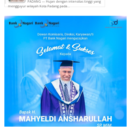
PADANG — Hujan dengan intensitas tinggi yang
a
mengguyur wilayah Kota Padang pada...
h
k
a
n
D
a
n
D
i
s
e
t
u
j
u
i
O
l
e
h