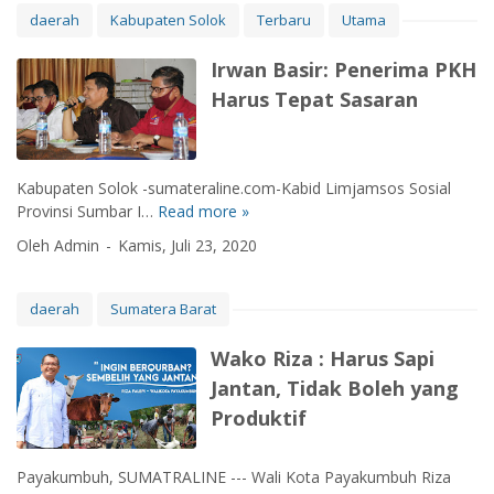
P
L
K
P
daerah
Kabupaten Solok
Terbaru
Utama
k
E
E
,
E
a
M
T
B
N
Irwan Basir: Penerima PKH
n
E
S
u
G
K
Harus Tepat Sasaran
R
D
p
A
e
I
N
a
W
m
N
T
t
A
b
T
E
i
S
a
Kabupaten Solok -sumateraline.com-Kabid Limjamsos Sosial
A
L
M
A
l
Provinsi Sumbar I…
Read more »
I
H
O
e
N
i
r
Oleh Admin
Kamis, Juli 23, 2020
K
n
M
w
R
y
e
a
U
a
l
n
daerah
Sumatera Barat
M
m
a
B
B
p
l
a
Wako Riza : Harus Sapi
I
a
u
s
Jantan, Tidak Boleh yang
A
i
i
i
S
k
Produktif
T
r
A
a
u
:
N
n
r
P
Payakumbuh, SUMATRALINE --- Wali Kota Payakumbuh Riza
G
P
n
e