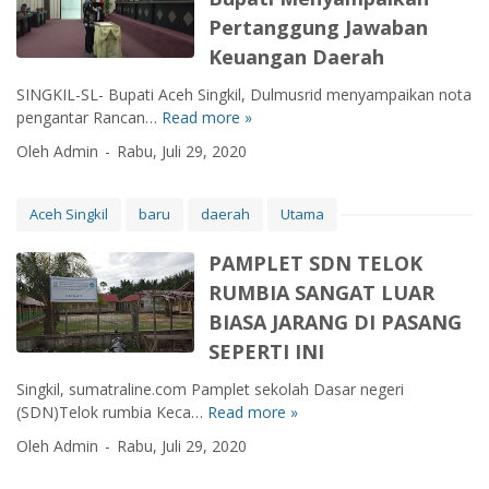
H
g
I
S
Pertanggung Jawaban
U
i
I
I
N
l
Keuangan Daerah
B
M
2
i
e
B
SINGKIL-SL- Bupati Aceh Singkil, Dulmusrid menyampaikan nota
0
r
r
O
pengantar Rancan…
Read more »
R
2
E
l
L
a
0
d
a
Oleh Admin
Rabu, Juli 29, 2020
I
p
I
w
n
N
a
N
a
g
G
t
I
r
Aceh Singkil
baru
daerah
Utama
s
D
P
D
d
u
I
a
P
D
PAMPLET SDN TELOK
n
B
r
R
F
g
RUMBIA SANGAT LUAR
A
i
K
D
S
N
BIASA JARANG DI PASANG
p
P
i
e
G
u
E
SEPERTI INI
p
m
U
r
R
e
a
N
Singkil, sumatraline.com Pamplet sekolah Dasar negeri
n
K
r
r
O
(SDN)Telok rumbia Keca…
Read more »
P
a
E
e
a
L
A
D
T
b
Oleh Admin
Rabu, Juli 29, 2020
k
E
M
P
A
u
H
P
R
T
t