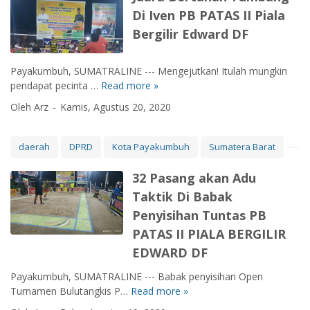
r
n
e
A
Di Iven PB PATAS II Piala
d
g
n
T
D
a
Bergilir Edward DF
a
A
F
n
i
S
M
K
k
Payakumbuh, SUMATRALINE --- Mengejutkan! Itulah mungkin
I
i
a
a
pendapat pecinta …
Read more »
I
J
l
m
n
P
u
i
p
Oleh Arz
Kamis, Agustus 20, 2020
K
i
a
k
i
a
a
r
T
u
s
l
a
u
n
daerah
DPRD
Kota Payakumbuh
Sumatera Barat
u
a
B
a
B
s
B
e
n
e
32 Pasang akan Adu
C
e
r
R
r
Taktik Di Babak
o
r
t
u
s
v
Penyisihan Tuntas PB
g
a
m
a
i
i
h
PATAS II PIALA BERGILIR
a
i
d
l
a
h
n
EDWARD DF
-
i
n
,
g
1
r
T
Payakumbuh, SUMATRALINE --- Babak penyisihan Open
P
R
9
E
u
Turnamen Bulutangkis P…
Read more »
B
e
3
D
d
m
7
b
2