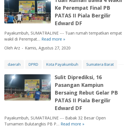
Tuan Rumah Bawa 4 Wakil
a
a
P
L
Ke Perempat Final PB
n
s
a
U
g
PATAS II Piala Bergilir
i
y
T
L
e
a
A
Edward DF
o
n
k
N
m
C
Payakumbuh, SUMATRALINE --- Tuan rumah tempatkan empat
u
G
b
o
wakil di Perempat…
Read more »
m
T
K
a
v
b
u
I
Oleh Arz
Kamis, Agustus 27, 2020
I
i
u
a
S
n
d
h
n
P
o
-
H
R
B
daerah
DPRD
Kota Payakumbuh
Sumatera Barat
v
1
a
u
P
a
9
m
m
A
Sulit Diprediksi, 16
s
d
a
T
Pasangan Kampiun
i
i
h
A
Bersaing Rebut Gelar PB
d
A
B
S
a
g
a
PATAS II Piala Bergilir
C
n
u
w
U
Edward DF
T
s
a
P
e
D
4
Payakumbuh, SUMATRALINE --- Babak 32 Besar Open
I
k
i
W
Turnamen Bulutangkis PB P…
Read more »
I
S
n