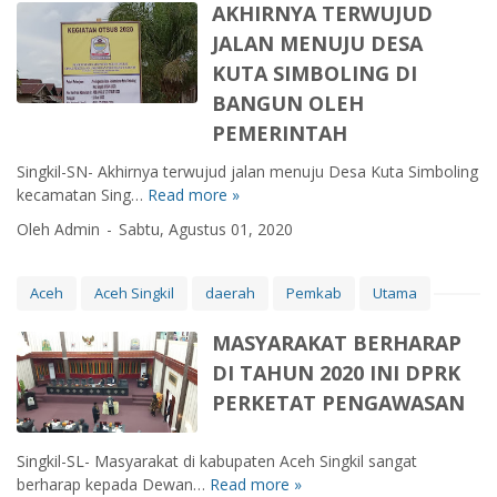
P
a
l
AKHIRNYA TERWUJUD
r
p
B
a
i
d
JALAN MENUJU DESA
a
P
n
r
a
t
KUTA SIMBOLING DI
A
P
E
N
M
T
i
BANGUN OLEH
d
e
a
A
a
w
w
PEMERINTAH
s
S
l
a
N
k
I
a
Singkil-SN- Akhirnya terwujud jalan menuju Desa Kuta Simboling
r
o
e
I
B
kecamatan Sing…
Read more »
A
d
r
r
P
e
K
D
m
Oleh Admin
Sabtu, Agustus 01, 2020
G
I
r
H
F
a
r
A
g
I
1
l
a
L
i
R
6
,
Aceh
Aceh Singkil
daerah
Pemkab
Utama
t
A
l
N
P
K
i
B
i
Y
a
a
MASYARAKAT BERHARAP
s
E
r
A
s
m
DI TAHUN 2020 INI DPRK
D
R
E
T
a
i
a
G
PERKETAT PENGAWASAN
D
E
n
S
r
I
W
R
g
i
i
L
A
W
M
a
Singkil-SL- Masyarakat di kabupaten Aceh Singkil sangat
E
I
R
U
a
p
berharap kepada Dewan…
Read more »
M
d
R
D