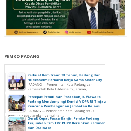
u
a
k
n
t
a
i
a
f
n
A
P
B
D
PEMKO PADANG
T
a
h
Perkuat Kemitraan 38 Tahun, Padang dan
u
Hildesheim Perbarui Kerja Sama Sister City
n
PADANG — Pemerintah Kota Padang dan
Pemerintah Kota Hildesheim, Jerman,...
2
0
Percepat Pemulihan Pascabanjir, Wawako
Padang Mendampingi Komisi V DPR RI Tinjau
1
Rencana Pembangunan Jembatan Kalawi
9
PADANG — Pemerintah Kota Padang terus
D
mempercepat langkah pemulihan...
Gerak Cepat Pasca-Banjir, Pemko Padang
i
Terjunkan Tim TRC PUPR Bersihkan Sedimen
s
dan Drainase