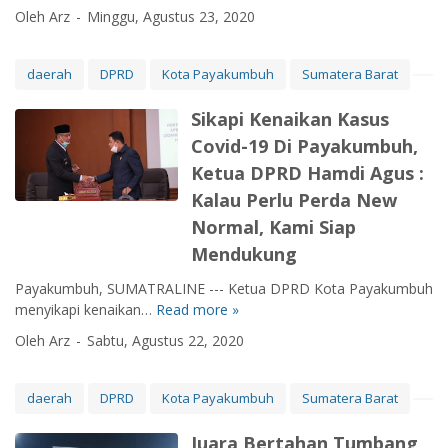
n
a
2
u
Oleh Arz
Minggu, Agustus 23, 2020
o
y
k
0
l
l
a
i
2
i
o
t
l
0
t
daerah
DPRD
Kota Payakumbuh
Sumatera Barat
g
a
K
P
D
i
k
e
i
i
Sikapi Kenaikan Kasus
T
a
P
a
p
Covid-19 Di Payakumbuh,
e
n
e
l
r
p
Ketua DPRD Hamdi Agus :
B
r
a
e
a
e
e
B
d
Kalau Perlu Perda New
t
b
m
e
i
Normal, Kami Siap
G
a
p
r
k
Mendukung
u
s
a
g
s
n
C
t
i
i
Payakumbuh, SUMATRALINE --- Ketua DPRD Kota Payakumbuh
a
o
F
l
,
menyikapi kenaikan…
Read more »
S
v
i
i
1
i
Oleh Arz
Sabtu, Agustus 22, 2020
i
n
r
6
k
d
a
E
P
a
-
l
d
a
p
daerah
DPRD
Kota Payakumbuh
Sumatera Barat
1
P
w
s
i
9
B
a
a
K
Juara Bertahan Tumbang
P