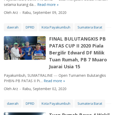
a
S
selama kurang da…
Read more »
N
y
K
e
Oleh Arz
Rabu, September 09, 2020
a
B
g
k
P
a
u
a
t
daerah
DPRD
Kota Payakumbuh
Sumatera Barat
m
y
i
b
a
f
FINAL BULUTANGKIS PB
u
k
!
PATAS CUP II 2020 Piala
h
u
K
Bergilir Edward DF Milik
U
m
e
m
b
t
Tuan Rumah, PB 7 Muaro
u
u
u
Juarai Usia 15
m
h
a
k
T
D
Payakumbuh, SUMATRALINE --- Open Turnamen Bulutangkis
a
a
P
PHBN-PB PATAS II Pi…
Read more »
F
n
m
R
I
Oleh Arz
Rabu, September 02, 2020
P
p
D
N
e
u
K
A
m
n
o
L
daerah
DPRD
Kota Payakumbuh
Sumatera Barat
e
g
t
B
n
P
a
U