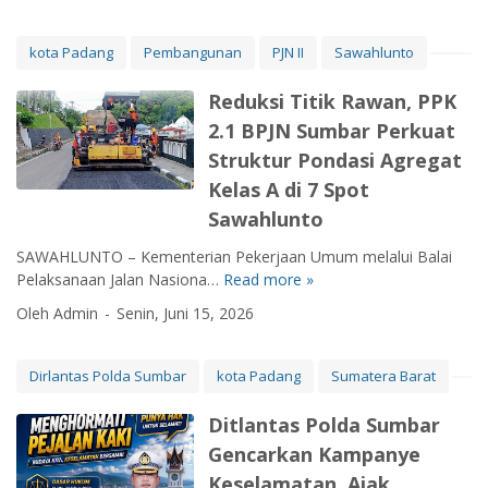
n
g
e
kota Padang
Pembangunan
PJN II
Sawahlunto
m
b
Reduksi Titik Rawan, PPK
a
2.1 BPJN Sumbar Perkuat
l
Struktur Pondasi Agregat
i
k
Kelas A di 7 Spot
a
Sawahlunto
n
N
SAWAHLUNTO – Kementerian Pekerjaan Umum melalui Balai
a
Pelaksanaan Jalan Nasiona…
Read more »
R
f
e
Oleh Admin
Senin, Juni 15, 2026
a
d
s
u
B
k
Dirlantas Polda Sumbar
kota Padang
Sumatera Barat
a
s
n
i
Ditlantas Polda Sumbar
j
T
Gencarkan Kampanye
i
i
Keselamatan, Ajak
r
t