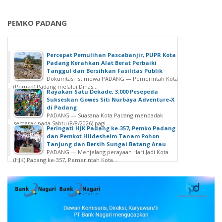
c
e
u
P
m
n
PEMKO PADANG
l
a
P
u
n
a
g
g
d
Percepat Pemulihan Pascabanjir, PUPR Kota
d
a
a
Padang Kerahkan Alat Berat Perbaiki
a
t
Tanggul dan Bersihkan Fasilitas Publik
n
Dokumtasi istimewa PADANG — Pemerintah Kota
n
P
g
(Pemko) Padang melalui Dinas...
P
r
Rayakan Satu Dekade, 3.000 Pesepeda
L
Sukseskan Gowes Siti Nurbaya Adventure-X
r
a
e
di Padang
o
m
w
PADANG — Suasana Kota Padang mendadak
t
u
semarak pada Sabtu (8/8/2026) pagi....
a
Peringati HJK Padang ke-357, Pemko Padang
e
k
t
dan Pemkot Hildesheim Tanam Pohon
k
a
Tanjung dan Bersih Sungai Batang Arau
A
PADANG — Menjelang perayaan Hari Jadi Kota
s
k
k
(HJK) Padang ke-357, Pemerintah Kota...
i
e
s
S
L
i
t
a
N
r
p
y
u
a
a
k
s
t