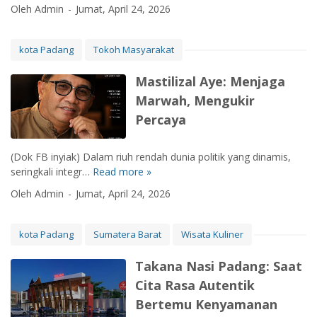
O
h
Oleh Admin
Jumat, April 24, 2026
b
b
p
N
a
a
t
y
r
r
i
kota Padang
Tokoh Masyarakat
a
P
G
m
t
e
e
a
Mastilizal Aye: Menjaga
a
r
n
l
B
k
Marwah, Mengukir
c
i
W
u
a
Percaya
s
S
a
r
a
S
t
k
s
u
(Dok FB inyiak) Dalam riuh rendah dunia politik yang dinamis,
S
a
i
m
seringkali integr…
Read more »
t
M
n
I
a
r
a
K
Oleh Admin
Jumat, April 24, 2026
n
t
u
s
a
f
e
k
t
m
r
r
t
i
p
kota Padang
Sumatera Barat
Wisata Kuliner
a
a
u
l
a
s
V
r
i
n
Takana Nasi Padang: Saat
t
P
P
z
y
Cita Rasa Autentik
r
a
o
a
e
u
Bertemu Kenyamanan
d
n
l
K
k