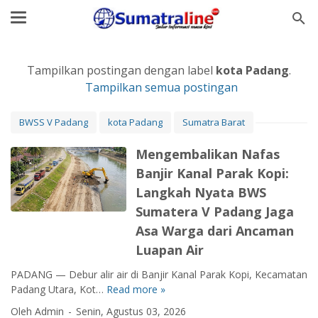
Tampilkan postingan dengan label
kota Padang
.
Tampilkan semua postingan
BWSS V Padang
kota Padang
Sumatra Barat
Mengembalikan Nafas
Banjir Kanal Parak Kopi:
Langkah Nyata BWS
Sumatera V Padang Jaga
Asa Warga dari Ancaman
Luapan Air
PADANG — Debur alir air di Banjir Kanal Parak Kopi, Kecamatan
Padang Utara, Kot…
Read more »
M
e
Oleh Admin
Senin, Agustus 03, 2026