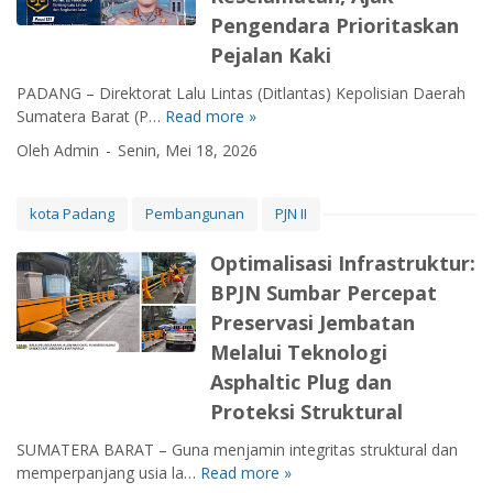
K
i
Pengendara Prioritaskan
a
k
Pejalan Kaki
n
R
a
a
PADANG – Direktorat Lalu Lintas (Ditlantas) Kepolisian Daerah
l
w
Sumatera Barat (P…
Read more »
D
P
a
i
Oleh Admin
Senin, Mei 18, 2026
a
n
t
r
,
l
a
P
a
kota Padang
Pembangunan
PJN II
k
P
n
K
K
t
‎Optimalisasi Infrastruktur:
o
2
a
BPJN Sumbar Percepat
p
.
s
i
Preservasi Jembatan
1
P
:
B
o
Melalui Teknologi
L
P
l
Asphaltic Plug dan
a
J
d
Proteksi Struktural ‎
n
N
a
g
S
S
‎SUMATERA BARAT – Guna menjamin integritas struktural dan
k
u
u
memperpanjang usia la…
Read more »
a
m
m