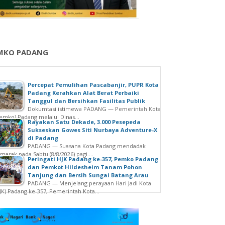
MKO PADANG
Percepat Pemulihan Pascabanjir, PUPR Kota
Padang Kerahkan Alat Berat Perbaiki
Tanggul dan Bersihkan Fasilitas Publik
Dokumtasi istimewa PADANG — Pemerintah Kota
emko) Padang melalui Dinas...
Rayakan Satu Dekade, 3.000 Pesepeda
Sukseskan Gowes Siti Nurbaya Adventure-X
di Padang
PADANG — Suasana Kota Padang mendadak
marak pada Sabtu (8/8/2026) pagi....
Peringati HJK Padang ke-357, Pemko Padang
dan Pemkot Hildesheim Tanam Pohon
Tanjung dan Bersih Sungai Batang Arau
PADANG — Menjelang perayaan Hari Jadi Kota
JK) Padang ke-357, Pemerintah Kota...