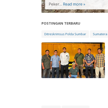
Peker…
Read more »
Percepat
Pemulihan
Pascabanjir,
PUPR
POSTINGAN TERBARU
Kota
Padang
Ditreskrimsus Polda Sumbar
Sumatera 
Kerahkan
Alat
Berat
Perbaiki
Tanggul
dan
Bersihkan
Fasilitas
Publik