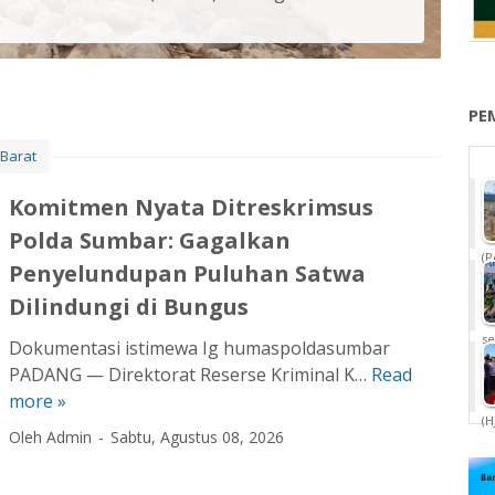
PE
Barat
Komitmen Nyata Ditreskrimsus
Polda Sumbar: Gagalkan
(P
Penyelundupan Puluhan Satwa
Dilindungi di Bungus
se
Dokumentasi istimewa Ig humaspoldasumbar
PADANG — Direktorat Reserse Kriminal K…
Read
K
more »
o
(H
m
Oleh Admin
Sabtu, Agustus 08, 2026
i
t