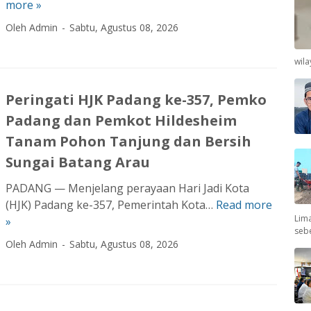
more »
a
k
u
y
a
Oleh Admin
Sabtu, Agustus 08, 2026
s
a
n
P
k
,
wil
o
a
J
l
n
e
d
Peringati HJK Padang ke-357, Pemko
S
m
a
Padang dan Pemkot Hildesheim
a
b
S
t
Tanam Pohon Tanjung dan Bersih
a
u
u
t
Sungai Batang Arau
m
D
a
b
PADANG — Menjelang perayaan Hari Jadi Kota
e
n
a
(HJK) Padang ke-357, Pemerintah Kota…
Read more
P
k
G
r
Lima
»
e
a
a
:
seb
r
d
n
Oleh Admin
Sabtu, Agustus 08, 2026
G
i
e
t
a
n
,
u
g
g
3
n
a
a
.
g