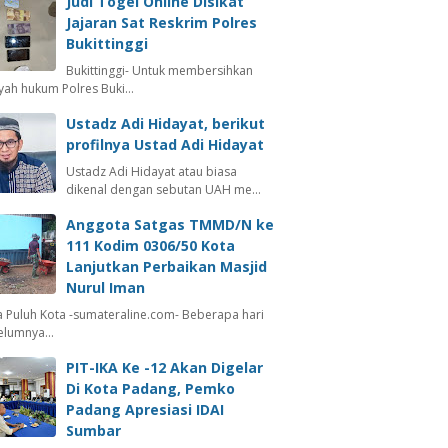
Judi Togel Online Disikat
Jajaran Sat Reskrim Polres
Bukittinggi
Bukittinggi- Untuk membersihkan
ayah hukum Polres Buki…
Ustadz Adi Hidayat, berikut
profilnya Ustad Adi Hidayat
Ustadz Adi Hidayat atau biasa
dikenal dengan sebutan UAH me…
Anggota Satgas TMMD/N ke
111 Kodim 0306/50 Kota
Lanjutkan Perbaikan Masjid
Nurul Iman
 Puluh Kota -sumateraline.com- Beberapa hari
elumnya…
PIT-IKA Ke -12 Akan Digelar
Di Kota Padang, Pemko
Padang Apresiasi IDAI
Sumbar