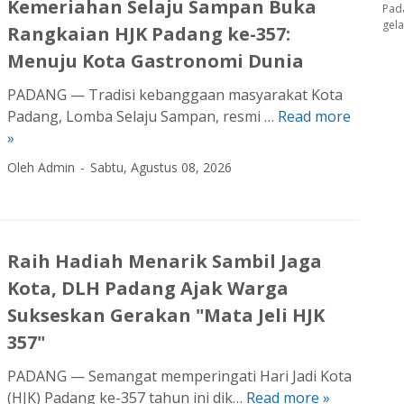
l
Kemeriahan Selaju Sampan Buka
Pad
t
0
L
k
gel
Rangkaian HJK Padang ke-357:
i
0
i
a
H
0
Menuju Kota Gastronomi Dunia
m
n
J
P
a
P
PADANG — Tradisi kebanggaan masyarakat Kota
K
e
u
e
Padang, Lomba Selaju Sampan, resmi …
Read more
K
P
s
G
n
»
e
a
e
a
y
m
d
p
Oleh Admin
Sabtu, Agustus 08, 2026
d
e
e
a
e
a
l
r
n
d
n
u
i
g
a
g
n
a
k
S
–
Raih Hadiah Menarik Sambil Jaga
d
h
e
u
B
u
Kota, DLH Padang Ajak Warga
a
-
k
a
p
n
Sukseskan Gerakan "Mata Jeli HJK
3
s
t
a
S
5
e
357"
u
n
e
7
s
K
P
PADANG — Semangat memperingati Hari Jadi Kota
l
,
k
u
u
(HJK) Padang ke-357 tahun ini dik…
Read more »
a
R
P
a