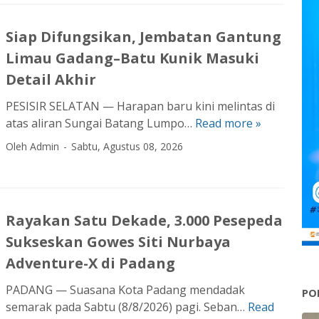
m
e
Siap Difungsikan, Jembatan Gantung
n
Limau Gadang–Batu Kunik Masuki
N
y
Detail Akhir
a
PESISIR SELATAN — Harapan baru kini melintas di
t
atas aliran Sungai Batang Lumpo…
Read more »
S
a
i
D
Oleh Admin
Sabtu, Agustus 08, 2026
a
i
p
t
D
r
i
e
Rayakan Satu Dekade, 3.000 Pesepeda
f
s
Sukseskan Gowes Siti Nurbaya
u
k
n
Adventure-X di Padang
r
g
i
PADANG — Suasana Kota Padang mendadak
PO
s
m
semarak pada Sabtu (8/8/2026) pagi. Seban…
Read
R
i
s