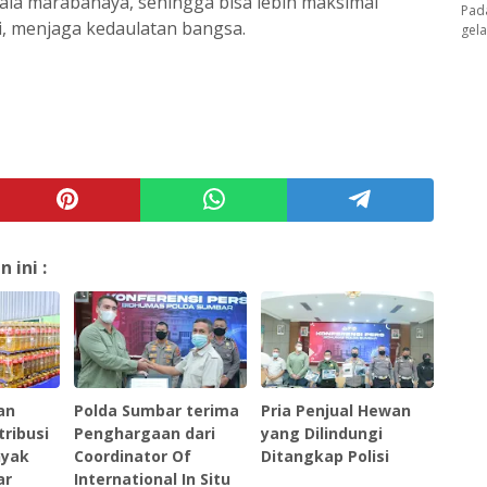
ala marabahaya, sehingga bisa lebih maksimal
Pad
, menjaga kedaulatan bangsa.
gel
ini :
an
Polda Sumbar terima
Pria Penjual Hewan
tribusi
Penghargaan dari
yang Dilindungi
nyak
Coordinator Of
Ditangkap Polisi
ar
International In Situ