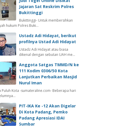
Judi Togel Online Disikat
Jajaran Sat Reskrim Polres
Bukittinggi
Bukittinggi- Untuk membersihkan
ayah hukum Polres Buki…
Ustadz Adi Hidayat, berikut
profilnya Ustad Adi Hidayat
Ustadz Adi Hidayat atau biasa
dikenal dengan sebutan UAH me…
Anggota Satgas TMMD/N ke
111 Kodim 0306/50 Kota
Lanjutkan Perbaikan Masjid
Nurul Iman
 Puluh Kota -sumateraline.com- Beberapa hari
elumnya…
PIT-IKA Ke -12 Akan Digelar
Di Kota Padang, Pemko
Padang Apresiasi IDAI
Sumbar