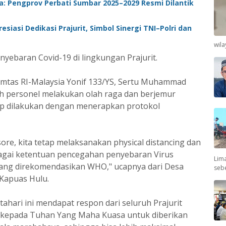
ia: Pengprov Perbati Sumbar 2025–2029 Resmi Dilantik
esiasi Dedikasi Prajurit, Simbol Sinergi TNI–Polri dan
wil
nyebaran Covid-19 di lingkungan Prajurit.
mtas RI-Malaysia Yonif 133/YS, Sertu Muhammad
h personel melakukan olah raga dan berjemur
ap dilakukan dengan menerapkan protokol
sore, kita tetap melaksanakan physical distancing dan
bagai ketentuan pencegahan penyebaran Virus
Lima
yang direkomendasikan WHO," ucapnya dari Desa
seb
Kapuas Hulu.
ahari ini mendapat respon dari seluruh Prajurit
a kepada Tuhan Yang Maha Kuasa untuk diberikan