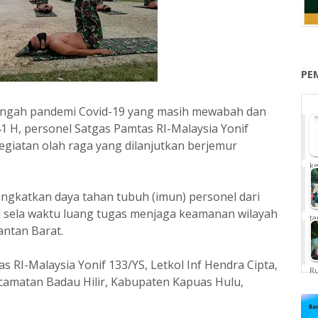
PE
tengah pandemi Covid-19 yang masih mewabah dan
 H, personel Satgas Pamtas RI-Malaysia Yonif
giatan olah raga yang dilanjutkan berjemur
ke
ngkatkan daya tahan tubuh (imun) personel dari
di sela waktu luang tugas menjaga keamanan wilayah
ta
antan Barat.
 RI-Malaysia Yonif 133/YS, Letkol Inf Hendra Cipta,
Ru
Kecamatan Badau Hilir, Kabupaten Kapuas Hulu,