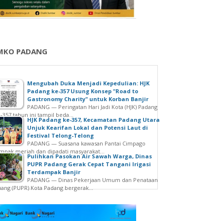
MKO PADANG
Mengubah Duka Menjadi Kepedulian: HJK
Padang ke-357 Usung Konsep "Road to
Gastronomy Charity" untuk Korban Banjir
PADANG — Peringatan Hari Jadi Kota (HJK) Padang
-357 tahun ini tampil beda...
HJK Padang ke-357, Kecamatan Padang Utara
Unjuk Kearifan Lokal dan Potensi Laut di
Festival Telong-Telong
PADANG — Suasana kawasan Pantai Cimpago
mpak meriah dan dipadati masyarakat...
Pulihkan Pasokan Air Sawah Warga, Dinas
PUPR Padang Gerak Cepat Tangani Irigasi
Terdampak Banjir
PADANG — Dinas Pekerjaan Umum dan Penataan
ang (PUPR) Kota Padang bergerak...