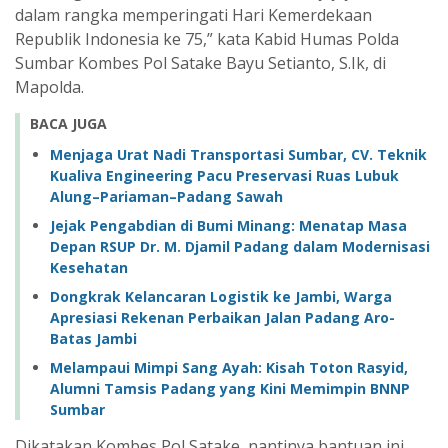
dalam rangka memperingati Hari Kemerdekaan
Republik Indonesia ke 75,” kata Kabid Humas Polda
Sumbar Kombes Pol Satake Bayu Setianto, S.Ik, di
Mapolda.
BACA JUGA
Menjaga Urat Nadi Transportasi Sumbar, CV. Teknik
Kualiva Engineering Pacu Preservasi Ruas Lubuk
Alung–Pariaman–Padang Sawah
Jejak Pengabdian di Bumi Minang: Menatap Masa
Depan RSUP Dr. M. Djamil Padang dalam Modernisasi
Kesehatan
Dongkrak Kelancaran Logistik ke Jambi, Warga
Apresiasi Rekenan Perbaikan Jalan Padang Aro-
Batas Jambi
Melampaui Mimpi Sang Ayah: Kisah Toton Rasyid,
Alumni Tamsis Padang yang Kini Memimpin BNNP
Sumbar
Dikatakan Kombes Pol Satake, nantinya bantuan ini