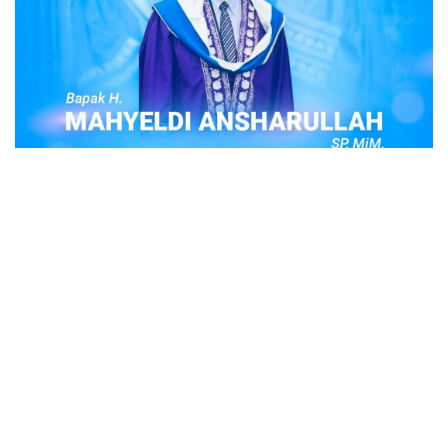
POPULER
Judi Togel Online Disikat Jajaran Sat Reskrim
Polres Bukittinggi