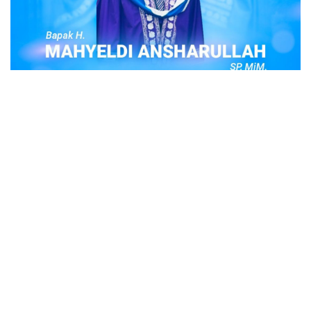
POPULER
Judi Togel Online Disikat Jajaran Sat Reskrim
Polres Bukittinggi
Bukittinggi- Untuk membersihkan wilayah hukum Polres
Buki…