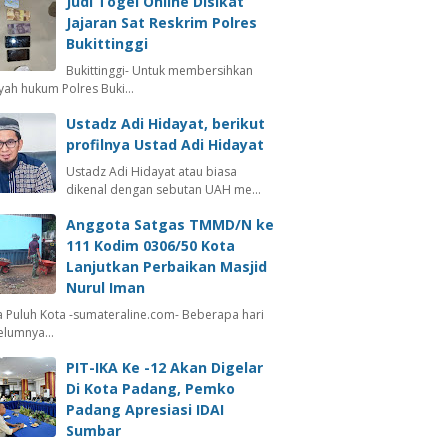
Judi Togel Online Disikat
Jajaran Sat Reskrim Polres
Bukittinggi
Bukittinggi- Untuk membersihkan
ayah hukum Polres Buki…
Ustadz Adi Hidayat, berikut
profilnya Ustad Adi Hidayat
Ustadz Adi Hidayat atau biasa
dikenal dengan sebutan UAH me…
Anggota Satgas TMMD/N ke
111 Kodim 0306/50 Kota
Lanjutkan Perbaikan Masjid
Nurul Iman
 Puluh Kota -sumateraline.com- Beberapa hari
elumnya…
PIT-IKA Ke -12 Akan Digelar
Di Kota Padang, Pemko
Padang Apresiasi IDAI
Sumbar