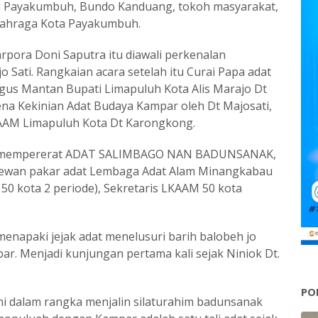
a Payakumbuh, Bundo Kanduang, tokoh masyarakat,
Olahraga Kota Payakumbuh.
rpora Doni Saputra itu diawali perkenalan
ati. Rangkaian acara setelah itu Curai Papa adat
gus Mantan Bupati Limapuluh Kota Alis Marajo Dt
na Kekinian Adat Budaya Kampar oleh Dt Majosati,
AAM Limapuluh Kota Dt Karongkong.
eks mempererat ADAT SALIMBAGO NAN BADUNSANAK,
 Dewan pakar adat Lembaga Adat Alam Minangkabau
i 50 kota 2 periode), Sekretaris LKAAM 50 kota
enapaki jejak adat menelusuri barih balobeh jo
r. Menjadi kunjungan pertama kali sejak Niniok Dt.
PO
ni dalam rangka menjalin silaturahim badunsanak