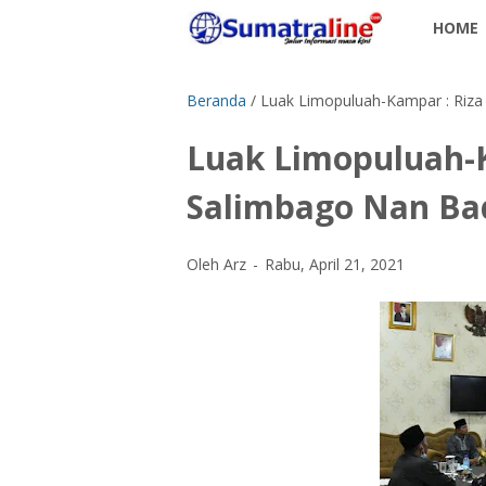
HOME
Beranda
/
Luak Limopuluah-Kampar : Riza
Luak Limopuluah-K
Salimbago Nan B
Oleh Arz
Rabu, April 21, 2021