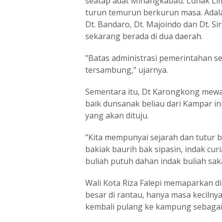
seatap adat Minangkabau. Luhak Lim
turun temurun berkurun masa. Adala
Dt. Bandaro, Dt. Majoindo dan Dt. S
sekarang berada di dua daerah.
"Batas administrasi pemerintahan se
tersambung," ujarnya.
Sementara itu, Dt Karongkong mew
baik dunsanak beliau dari Kampar i
yang akan dituju.
"Kita mempunyai sejarah dan tutur b
bakiak baurih bak sipasin, indak curi
buliah putuh dahan indak buliah sak
Wali Kota Riza Falepi memaparkan di
besar di rantau, hanya masa kecilny
kembali pulang ke kampung sebagai 