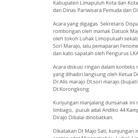
Kabupaten Limapuluh Kota dan Kot
dan Dinas Pariwisara Pemuda dan 
Acara yang digagas Sekretaris Dispa
rombongan oleh mamak Datuok Majo S
oleh tokoh Luhak Limopuluah sekali
Sori Marajo, lalu pemaparan Fenome
dan kato sapatah oleh Pengurus LK
Acara diskusi ringan dalam kont
yang dihadiri langsung oleh Ketua
Dr.Alis marajo Dt.sori marajo (bupat
Dt.Korongkong.
Kunjungan manjalang dunsanak ini m
limbago, pucuk adat Andiko 44 Kampa
Dirajo Dibalai dinobatkan.
Dikatakan Dt Majo Sati, kunjungan i