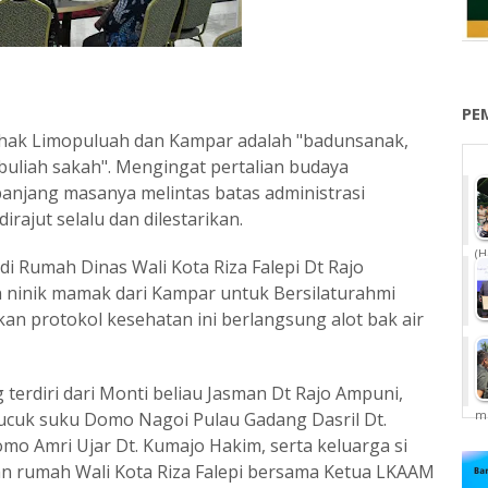
PE
ak Limopuluah dan Kampar adalah "badunsanak,
 buliah sakah". Mengingat pertalian budaya
anjang masanya melintas batas administrasi
rajut selalu dan dilestarikan.
(H
di Rumah Dinas Wali Kota Riza Falepi Dt Rajo
ninik mamak dari Kampar untuk Bersilaturahmi
n protokol kesehatan ini berlangsung alot bak air
erdiri dari Monti beliau Jasman Dt Rajo Ampuni,
me
 pucuk suku Domo Nagoi Pulau Gadang Dasril Dt.
mo Amri Ujar Dt. Kumajo Hakim, serta keluarga si
an rumah Wali Kota Riza Falepi bersama Ketua LKAAM