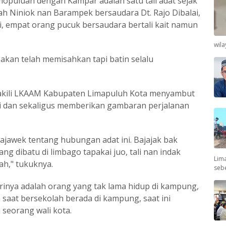
opuluah dengan Kampar adalah satu tali adat sejak
h Niniok nan Barampek bersaudara Dt. Rajo Dibalai,
iri, empat orang pucuk bersaudara bertali kait namun
wil
akan telah memisahkan tapi batin selalu
akili LKAAM Kabupaten Limapuluh Kota menyambut
ni dan sekaligus memberikan gambaran perjalanan
ajawek tentang hubungan adat ini. Bajajak bak
ang dibatu di limbago tapakai juo, tali nan indak
Lima
ah," tukuknya.
seb
rinya adalah orang yang tak lama hidup di kampung,
a saat bersekolah berada di kampung, saat ini
seorang wali kota.