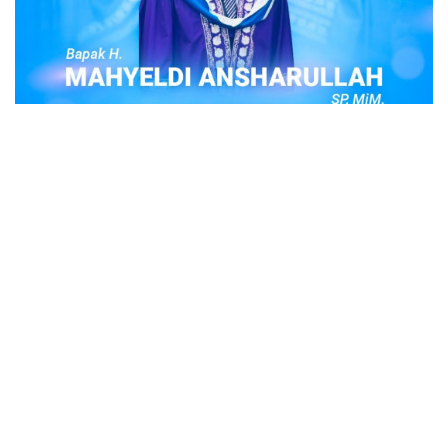
POPULER
Judi Togel Online Disikat Jajaran Sat Reskrim
Polres Bukittinggi
Bukittinggi- Untuk membersihkan wilayah hukum Polres
Buki…