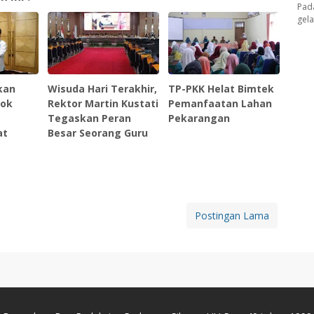
Pad
gel
kan
Wisuda Hari Terakhir,
TP-PKK Helat Bimtek
lok
Rektor Martin Kustati
Pemanfaatan Lahan
Tegaskan Peran
Pekarangan
at
Besar Seorang Guru
Postingan Lama