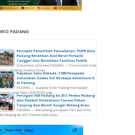
MKO PADANG
Percepat Pemulihan Pascabanjir, PUPR Kota
Padang Kerahkan Alat Berat Perbaiki
Tanggul dan Bersihkan Fasilitas Publik
Dokumtasi istimewa PADANG — Pemerintah Kota
emko) Padang melalui Dinas...
Rayakan Satu Dekade, 3.000 Pesepeda
Sukseskan Gowes Siti Nurbaya Adventure-X
di Padang
PADANG — Suasana Kota Padang mendadak
marak pada Sabtu (8/8/2026) pagi....
Peringati HJK Padang ke-357, Pemko Padang
dan Pemkot Hildesheim Tanam Pohon
Tanjung dan Bersih Sungai Batang Arau
PADANG — Menjelang perayaan Hari Jadi Kota
JK) Padang ke-357, Pemerintah Kota...