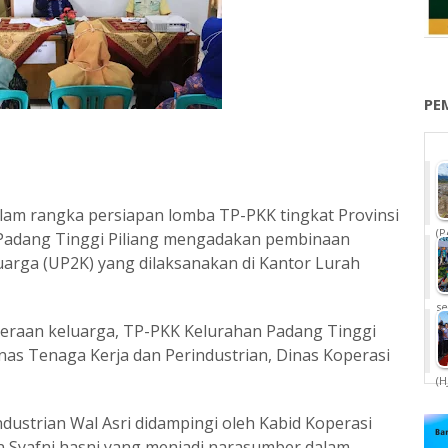
PE
lam rangka persiapan lomba TP-PKK tingkat Provinsi
(P
Padang Tinggi Piliang mengadakan pembinaan
arga (UP2K) yang dilaksanakan di Kantor Lurah
se
raan keluarga, TP-PKK Kelurahan Padang Tinggi
nas Tenaga Kerja dan Perindustrian, Dinas Koperasi
(H
dustrian Wal Asri didampingi oleh Kabid Koperasi
n Syafni hasni yang menjadi narasumber dalam