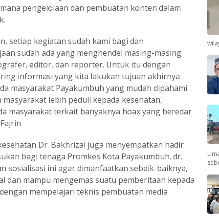
aimana pengelolaan dan pembuatan konten dalam
k.
an, setiap kegiatan sudah kami bagi dan
wil
rjaan sudah ada yang menghendel masing-masing
ografer, editor, dan reporter. Untuk itu dengan
aring informasi yang kita lakukan tujuan akhirnya
pada masyarakat Payakumbuh yang mudah dipahami
 masyarakat lebih peduli kepada kesehatan,
a masyarakat terkait banyaknya hoax yang beredar
Fajrin
kesehatan Dr. Bakhrizal juga menyempatkan hadir
Lima
ukan bagi tenaga Promkes Kota Payakumbuh. dr.
seb
n sosialisasi ini agar dimanfaatkan sebaik-baiknya,
dal dan mampu mengemas suatu pemberitaan kepada
a dengan mempelajari teknis pembuatan media