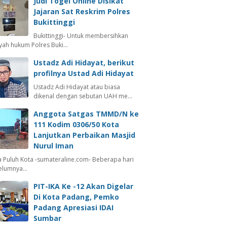
Judi Togel Online Disikat
Jajaran Sat Reskrim Polres
Bukittinggi
Bukittinggi- Untuk membersihkan
ayah hukum Polres Buki…
Ustadz Adi Hidayat, berikut
profilnya Ustad Adi Hidayat
Ustadz Adi Hidayat atau biasa
dikenal dengan sebutan UAH me…
Anggota Satgas TMMD/N ke
111 Kodim 0306/50 Kota
Lanjutkan Perbaikan Masjid
Nurul Iman
 Puluh Kota -sumateraline.com- Beberapa hari
elumnya…
PIT-IKA Ke -12 Akan Digelar
Di Kota Padang, Pemko
Padang Apresiasi IDAI
Sumbar