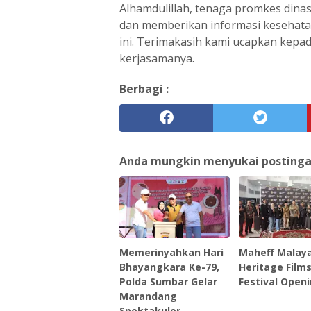
Alhamdulillah, tenaga promkes dina
dan memberikan informasi kesehatan
ini. Terimakasih kami ucapkan kepa
kerjasamanya.
Berbagi :
Anda mungkin menyukai postingan 
Memerinyahkan Hari
Maheff Malay
Bhayangkara Ke-79,
Heritage Film
Polda Sumbar Gelar
Festival Openi
Marandang
Spektakuler