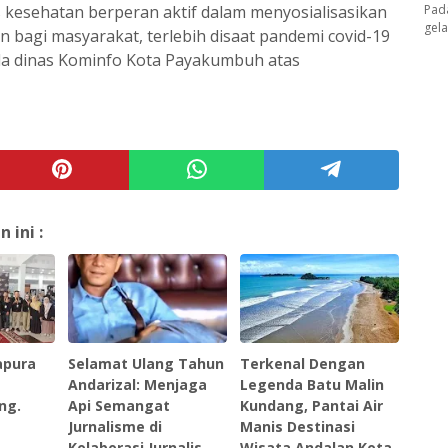
Pad
s kesehatan berperan aktif dalam menyosialisasikan
gel
 bagi masyarakat, terlebih disaat pandemi covid-19
da dinas Kominfo Kota Payakumbuh atas
ini :
apura
Selamat Ulang Tahun
Terkenal Dengan
s
Andarizal: Menjaga
Legenda Batu Malin
ng.
Api Semangat
Kundang, Pantai Air
Jurnalisme di
Manis Destinasi
Kolaborasi Jurnalis
Wisata Andalan Kota