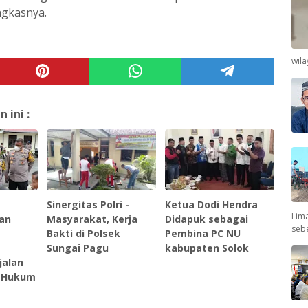
ngkasnya.
wil
ini :
e
Sinergitas Polri -
Ketua Dodi Hendra
Lima
ban
Masyarakat, Kerja
Didapuk sebagai
seb
Bakti di Polsek
Pembina PC NU
Sungai Pagu
kabupaten Solok
jalan
n Hukum