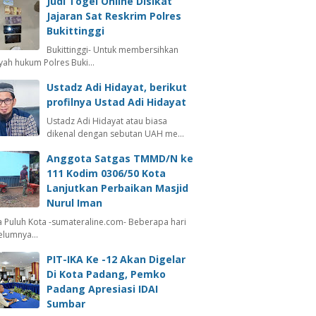
Judi Togel Online Disikat
Jajaran Sat Reskrim Polres
Bukittinggi
Bukittinggi- Untuk membersihkan
ayah hukum Polres Buki…
Ustadz Adi Hidayat, berikut
profilnya Ustad Adi Hidayat
Ustadz Adi Hidayat atau biasa
dikenal dengan sebutan UAH me…
Anggota Satgas TMMD/N ke
111 Kodim 0306/50 Kota
Lanjutkan Perbaikan Masjid
Nurul Iman
 Puluh Kota -sumateraline.com- Beberapa hari
elumnya…
PIT-IKA Ke -12 Akan Digelar
Di Kota Padang, Pemko
Padang Apresiasi IDAI
Sumbar