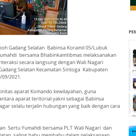
PE
oboh Gadang Selatan Babinsa Koramil 05/Lubuk
 Yumahdi bersama Bhabinkamtibmas melaksanakan
interaksi secara langsung dengan Wali Nagari
 Gadang Selatan Kecamatan Sintoga Kabupaten
(H
/09/2021.
tinitas aparat Komando kewilayahan, guna
ara aparat teritorial yakni sebagai Babinsa
agar selalu terjalin hubungan yang baik dengan cara
me
an Sertu Yumahdi bersama PLT Wali Nagari dan
latan saling bahu membahu dalam pelaksanaan