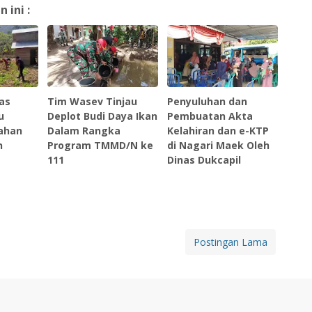
ini :
as
Tim Wasev Tinjau
Penyuluhan dan
u
Deplot Budi Daya Ikan
Pembuatan Akta
ahan
Dalam Rangka
Kelahiran dan e-KTP
n
Program TMMD/N ke
di Nagari Maek Oleh
111
Dinas Dukcapil
Postingan Lama