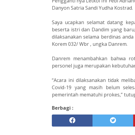
Pengganti nya Letkol Inf Febi Adriant
Danyon Satria Sandi Yudha Kostrad.
Saya ucapkan selamat datang kepa
beserta istri dan Dandim yang bar
dilaksanakan selama berdinas and
Korem 032/ Wbr , ungka Danrem.
Danrem menambahkan bahwa rotas
personel juga merupakan kebutuhan 
“Acara ini dilaksanakan tidak mel
Covid-19 yang masih belum seles
pemerintah mematuhi prokes,” tutu
Berbagi :