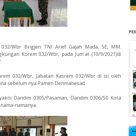
PE
 032/Wbr Brigjen TNI Arief Gajah Mada, SE, MM.
ngkungan Korem 032/Wbr, pada Jum'at (10/9/2021)di
.
ke
nrem 032/Wbr, Jabatan Kasrem 032/Wbr di isi oleh
g mana sebelum nya Pamen Denmabesad.
ta
 yakni Dandim 0305/Pasaman, Dandim 0306/50 Kota
t nama-namanya.
Ru