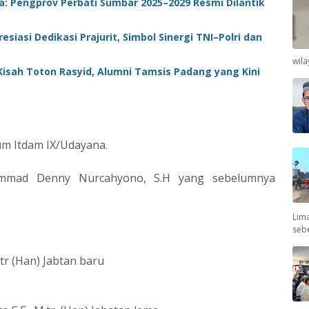
ia: Pengprov Perbati Sumbar 2025–2029 Resmi Dilantik
esiasi Dedikasi Prajurit, Simbol Sinergi TNI–Polri dan
wil
isah Toton Rasyid, Alumni Tamsis Padang yang Kini
um Itdam IX/Udayana.
ammad Denny Nurcahyono, S.H yang sebelumnya
Lima
seb
.tr (Han) Jabtan baru