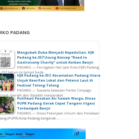
MKO PADANG
Mengubah Duka Menjadi Kepedulian: HJK
Padang ke-357 Usung Konsep "Road to
Gastronomy Charity" untuk Korban Banjir
PADANG — Peringatan Hari Jadi Kota (HJK) Padang
-357 tahun ini tampil beda...
HJK Padang ke-357, Kecamatan Padang Utara
Unjuk Kearifan Lokal dan Potensi Laut di
Festival Telong-Telong
PADANG — Suasana kawasan Pantai Cimpago
mpak meriah dan dipadati masyarakat...
Pulihkan Pasokan Air Sawah Warga, Dinas
PUPR Padang Gerak Cepat Tangani Irigasi
Terdampak Banjir
PADANG — Dinas Pekerjaan Umum dan Penataan
ang (PUPR) Kota Padang bergerak...