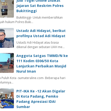
Judi Togel Online Disikat
Jajaran Sat Reskrim Polres
Bukittinggi
Bukittinggi- Untuk membersihkan
ayah hukum Polres Buki…
Ustadz Adi Hidayat, berikut
profilnya Ustad Adi Hidayat
Ustadz Adi Hidayat atau biasa
dikenal dengan sebutan UAH me…
Anggota Satgas TMMD/N ke
111 Kodim 0306/50 Kota
Lanjutkan Perbaikan Masjid
Nurul Iman
 Puluh Kota -sumateraline.com- Beberapa hari
elumnya…
PIT-IKA Ke -12 Akan Digelar
Di Kota Padang, Pemko
Padang Apresiasi IDAI
Sumbar