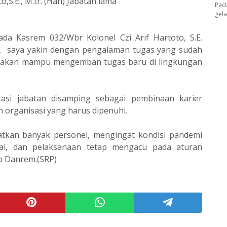
o,S.E., M.tr. (Han) Jabatan lama
Pad
gel
da Kasrem 032/Wbr Kolonel Czi Arif Hartoto, S.E.
u, saya yakin dengan pengalaman tugas yang sudah
a akan mampu mengemban tugas baru di lingkungan
i jabatan disamping sebagai pembinaan karier
organisasi yang harus dipenuhi.
ibatkan banyak personel, mengingat kondisi pandemi
ai, dan pelaksanaan tetap mengacu pada aturan
p Danrem.(SRP)