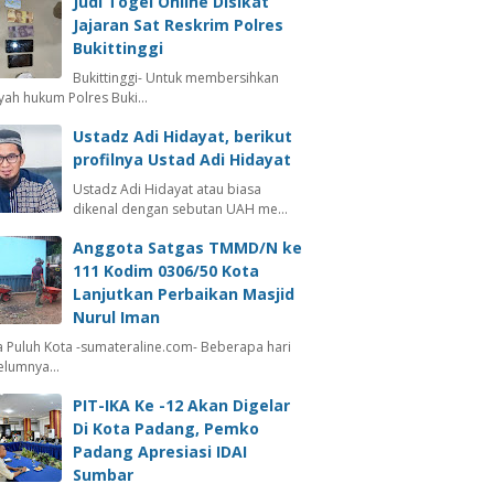
Judi Togel Online Disikat
Jajaran Sat Reskrim Polres
Bukittinggi
Bukittinggi- Untuk membersihkan
ayah hukum Polres Buki…
Ustadz Adi Hidayat, berikut
profilnya Ustad Adi Hidayat
Ustadz Adi Hidayat atau biasa
dikenal dengan sebutan UAH me…
Anggota Satgas TMMD/N ke
111 Kodim 0306/50 Kota
Lanjutkan Perbaikan Masjid
Nurul Iman
 Puluh Kota -sumateraline.com- Beberapa hari
elumnya…
PIT-IKA Ke -12 Akan Digelar
Di Kota Padang, Pemko
Padang Apresiasi IDAI
Sumbar