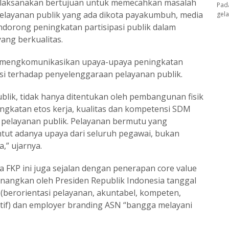
dilaksanakan bertujuan untuk memecahkan masalah
Pad
 pelayanan publik yang ada dikota payakumbuh, media
gel
dorong peningkatan partisipasi publik dalam
ang berkualitas.
tuk mengkomunikasikan upaya-upaya peningkatan
asi terhadap penyelenggaraan pelayanan publik.
blik, tidak hanya ditentukan oleh pembangunan fisik
ngkatan etos kerja, kualitas dan kompetensi SDM
m pelayanan publik. Pelayanan bermutu yang
tut adanya upaya dari seluruh pegawai, bukan
a,” ujarnya.
a FKP ini juga sejalan dengan penerapan core value
icanangkan oleh Presiden Republik Indonesia tanggal
 (berorientasi pelayanan, akuntabel, kompeten,
atif) dan employer branding ASN “bangga melayani