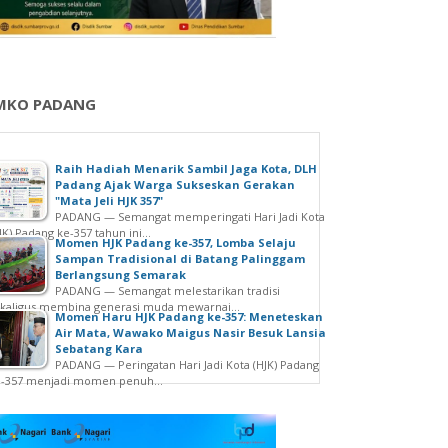
MKO PADANG
Raih Hadiah Menarik Sambil Jaga Kota, DLH
Padang Ajak Warga Sukseskan Gerakan
"Mata Jeli HJK 357"
PADANG — Semangat memperingati Hari Jadi Kota
JK) Padang ke-357 tahun ini...
Momen HJK Padang ke-357, Lomba Selaju
Sampan Tradisional di Batang Palinggam
Berlangsung Semarak
PADANG — Semangat melestarikan tradisi
kaligus membina generasi muda mewarnai...
Momen Haru HJK Padang ke-357: Meneteskan
Air Mata, Wawako Maigus Nasir Besuk Lansia
Sebatang Kara
PADANG — Peringatan Hari Jadi Kota (HJK) Padang
e-357 menjadi momen penuh...