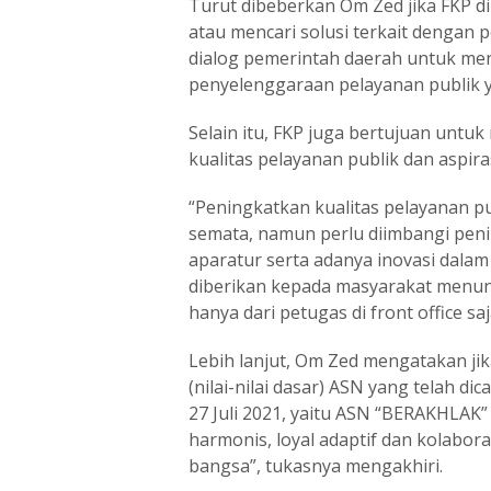
Turut dibeberkan Om Zed jika FKP 
atau mencari solusi terkait dengan
dialog pemerintah daerah untuk men
penyelenggaraan pelayanan publik y
Selain itu, FKP juga bertujuan un
kualitas pelayanan publik dan aspir
“Peningkatkan kualitas pelayanan pu
semata, namun perlu diimbangi peni
aparatur serta adanya inovasi dala
diberikan kepada masyarakat menun
hanya dari petugas di front office saj
Lebih lanjut, Om Zed mengatakan jik
(nilai-nilai dasar) ASN yang telah d
27 Juli 2021, yaitu ASN “BERAKHLAK”
harmonis, loyal adaptif dan kolabor
bangsa”, tukasnya mengakhiri.