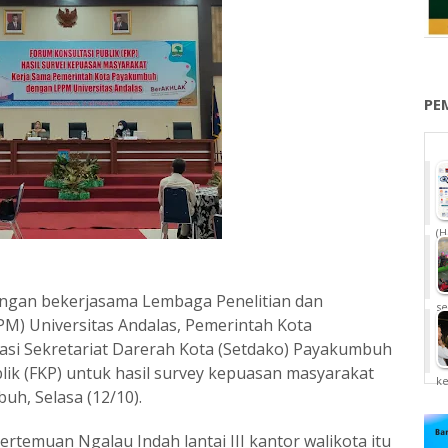
PE
(H
ngan bekerjasama Lembaga Penelitian dan
se
M) Universitas Andalas, Pemerintah Kota
asi Sekretariat Darerah Kota (Setdako) Payakumbuh
lik (FKP) untuk hasil survey kepuasan masyarakat
k
h, Selasa (12/10).
rtemuan Ngalau Indah lantai III kantor walikota itu