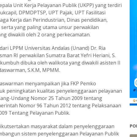
Kepala Unit Kerja Pelayanan Publik (UKPP) yang terdiri
ukcapil, DPMDPTSP, UPT Pajak, UPT Fasilitasi
aga Kerja dan Perindustrian, Dinas pendidikan,
serta yang paling utama unsur perwakilan
ng diwakili oleh 2 orang perkecamatan.
i LPPM Universitas Andalas (Unand) Dr. Ria
man RI perwakilan Sumatra Barat Yefri Heriani, S.
kumbuh dibuka oleh walikota yang diwakili asisten II
daswarman, S.K.M, MPMM.
adaswarman menyampaikan jika FKP Pemko
uk peningkatan kualitas penyelenggaraan pelayanan
ndang-Undang Nomor 25 Tahun 2009 tentang
merintah Nomor 96 Tahun 2012 tentang Pelaksanaan
9 Tentang Pelayanan Publik.
PO
ikutsertakan masyarakat dalam penyelenggaraan
mbangun sistem penyelenggaraan Pelayanan Publik