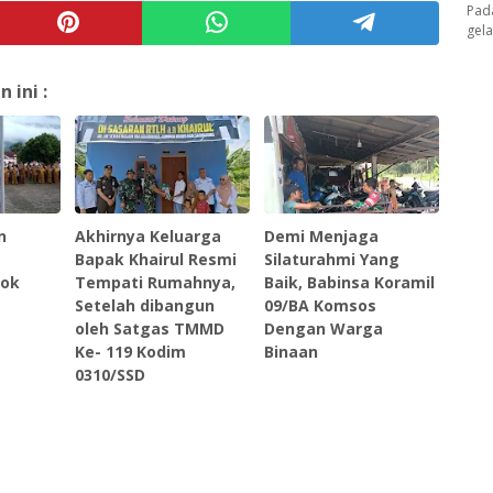
Pad
gel
ini :
n
Akhirnya Keluarga
Demi Menjaga
Bapak Khairul Resmi
Silaturahmi Yang
lok
Tempati Rumahnya,
Baik, Babinsa Koramil
Setelah dibangun
09/BA Komsos
oleh Satgas TMMD
Dengan Warga
Ke- 119 Kodim
Binaan
0310/SSD