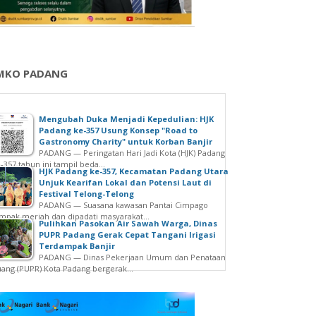
MKO PADANG
Mengubah Duka Menjadi Kepedulian: HJK
Padang ke-357 Usung Konsep "Road to
Gastronomy Charity" untuk Korban Banjir
PADANG — Peringatan Hari Jadi Kota (HJK) Padang
-357 tahun ini tampil beda...
HJK Padang ke-357, Kecamatan Padang Utara
Unjuk Kearifan Lokal dan Potensi Laut di
Festival Telong-Telong
PADANG — Suasana kawasan Pantai Cimpago
mpak meriah dan dipadati masyarakat...
Pulihkan Pasokan Air Sawah Warga, Dinas
PUPR Padang Gerak Cepat Tangani Irigasi
Terdampak Banjir
PADANG — Dinas Pekerjaan Umum dan Penataan
ang (PUPR) Kota Padang bergerak...