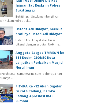
Judi Togel Online Disikat
Jajaran Sat Reskrim Polres
Bukittinggi
Bukittinggi- Untuk membersihkan
ayah hukum Polres Buki…
Ustadz Adi Hidayat, berikut
profilnya Ustad Adi Hidayat
Ustadz Adi Hidayat atau biasa
dikenal dengan sebutan UAH me…
Anggota Satgas TMMD/N ke
111 Kodim 0306/50 Kota
Lanjutkan Perbaikan Masjid
Nurul Iman
 Puluh Kota -sumateraline.com- Beberapa hari
elumnya…
PIT-IKA Ke -12 Akan Digelar
Di Kota Padang, Pemko
Padang Apresiasi IDAI
Sumbar