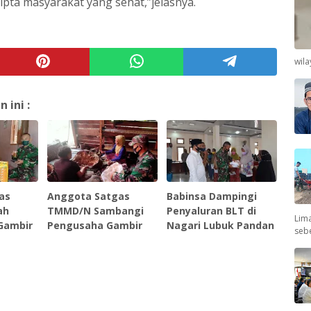
pta masyarakat yang sehat,”jelasnya.
wil
ini :
as
Anggota Satgas
Babinsa Dampingi
ah
TMMD/N Sambangi
Penyaluran BLT di
Lima
Gambir
Pengusaha Gambir
Nagari Lubuk Pandan
seb