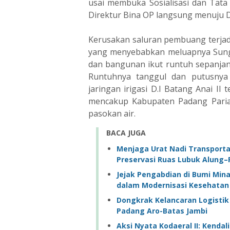
usai membuka Sosialisasi dan Tata C
Direktur Bina OP langsung menuju DI
Kerusakan saluran pembuang terjadi
yang menyebabkan meluapnya Sung
dan bangunan ikut runtuh sepanjan
Runtuhnya tanggul dan putusnya 
jaringan irigasi D.I Batang Anai II
mencakup Kabupaten Padang Paria
pasokan air.
BACA JUGA
Menjaga Urat Nadi Transportas
Preservasi Ruas Lubuk Alung
Jejak Pengabdian di Bumi Min
dalam Modernisasi Kesehatan
Dongkrak Kelancaran Logistik
Padang Aro-Batas Jambi
Aksi Nyata Kodaeral II: Kend