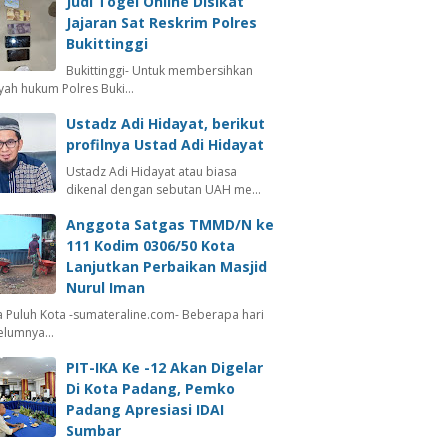
Judi Togel Online Disikat
Jajaran Sat Reskrim Polres
Bukittinggi
Bukittinggi- Untuk membersihkan
ayah hukum Polres Buki…
Ustadz Adi Hidayat, berikut
profilnya Ustad Adi Hidayat
Ustadz Adi Hidayat atau biasa
dikenal dengan sebutan UAH me…
Anggota Satgas TMMD/N ke
111 Kodim 0306/50 Kota
Lanjutkan Perbaikan Masjid
Nurul Iman
 Puluh Kota -sumateraline.com- Beberapa hari
elumnya…
PIT-IKA Ke -12 Akan Digelar
Di Kota Padang, Pemko
Padang Apresiasi IDAI
Sumbar