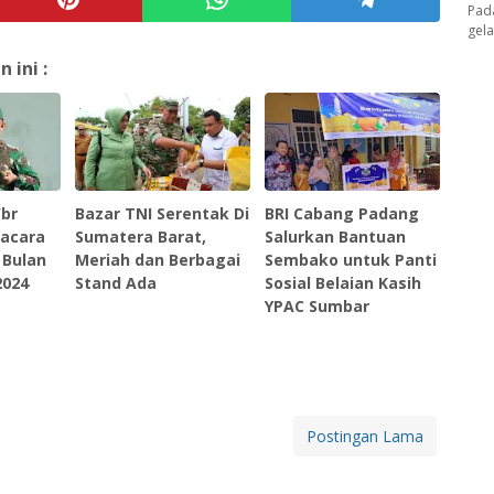
Pad
gel
ini :
br
Bazar TNI Serentak Di
BRI Cabang Padang
pacara
Sumatera Barat,
Salurkan Bantuan
 Bulan
Meriah dan Berbagai
Sembako untuk Panti
2024
Stand Ada
Sosial Belaian Kasih
YPAC Sumbar
Postingan Lama