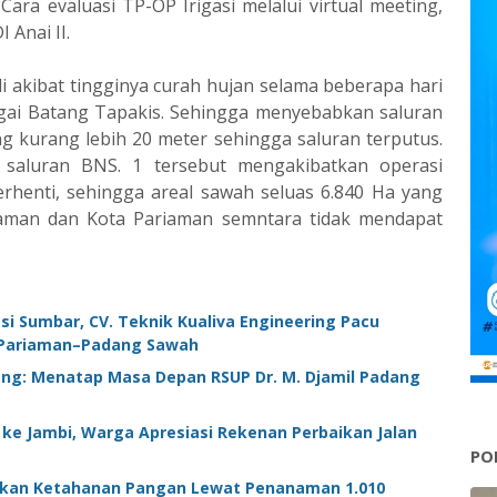
ara evaluasi TP-OP Irigasi melalui virtual meeting,
 Anai II.
 akibat tingginya curah hujan selama beberapa hari
ai Batang Tapakis. Sehingga menyebabkan saluran
g kurang lebih 20 meter sehingga saluran terputus.
saluran BNS. 1 tersebut mengakibatkan operasi
 terhenti, sehingga areal sawah seluas 6.840 Ha yang
man dan Kota Pariaman semntara tidak mendapat
i Sumbar, CV. Teknik Kualiva Engineering Pacu
–Pariaman–Padang Sawah
ang: Menatap Masa Depan RSUP Dr. M. Djamil Padang
 ke Jambi, Warga Apresiasi Rekenan Perbaikan Jalan
PO
alikan Ketahanan Pangan Lewat Penanaman 1.010