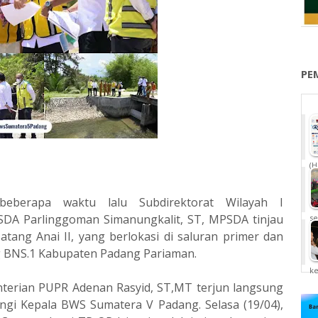
PE
(H
h beberapa waktu lalu Subdirektorat Wilayah I
n SDA Parlinggoman Simanungkalit, ST, MPSDA tinjau
se
tang Anai II, yang berlokasi di saluran primer dan
g BNS.1 Kabupaten Padang Pariaman.
k
enterian PUPR Adenan Rasyid, ST,MT terjun langsung
ngi Kepala BWS Sumatera V Padang. Selasa (19/04),