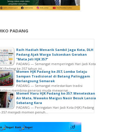
MKO PADANG
Raih Hadiah Menarik Sambil Jaga Kota, DLH
Padang Ajak Warga Sukseskan Gerakan
"Mata Jeli HJK 357"
PADANG — Semangat memperingati Hari Jadi Kota
JK) Padang ke-357 tahun ini...
Momen HJK Padang ke-357, Lomba Selaju
Sampan Tradisional di Batang Palinggam
Berlangsung Semarak
PADANG — Semangat melestarikan tradisi
kaligus membina generasi muda mewarnai...
Momen Haru HJK Padang ke-357: Meneteskan
Air Mata, Wawako Maigus Nasir Besuk Lansia
Sebatang Kara
PADANG — Peringatan Hari Jadi Kota (HJK) Padang
e-357 menjadi momen penuh...