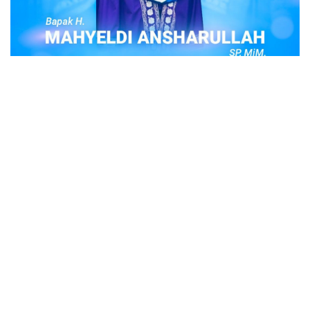
POPULER
Judi Togel Online Disikat Jajaran Sat Reskrim
Polres Bukittinggi
Bukittinggi- Untuk membersihkan wilayah hukum Polres
Buki…
Ustadz Adi Hidayat, berikut profilnya Ustad