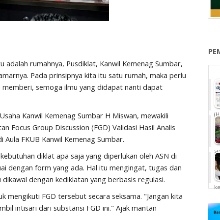
PE
u adalah rumahnya, Pusdiklat, Kanwil Kemenag Sumbar,
marnya. Pada prinsipnya kita itu satu rumah, maka perlu
n memberi, semoga ilmu yang didapat nanti dapat
a Usaha Kanwil Kemenag Sumbar H Miswan, mewakili
(H
 Focus Group Discussion (FGD) Validasi Hasil Analis
, di Aula FKUB Kanwil Kemenag Sumbar.
se
 kebutuhan diklat apa saja yang diperlukan oleh ASN di
ai dengan form yang ada. Hal itu mengingat, tugas dan
 dikawal dengan kediklatan yang berbasis regulasi.
k
k mengikuti FGD tersebut secara seksama. "Jangan kita
bil intisari dari substansi FGD ini." Ajak mantan