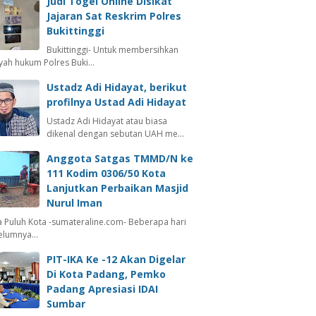
Judi Togel Online Disikat
Jajaran Sat Reskrim Polres
Bukittinggi
Bukittinggi- Untuk membersihkan
ayah hukum Polres Buki…
Ustadz Adi Hidayat, berikut
profilnya Ustad Adi Hidayat
Ustadz Adi Hidayat atau biasa
dikenal dengan sebutan UAH me…
Anggota Satgas TMMD/N ke
111 Kodim 0306/50 Kota
Lanjutkan Perbaikan Masjid
Nurul Iman
 Puluh Kota -sumateraline.com- Beberapa hari
elumnya…
PIT-IKA Ke -12 Akan Digelar
Di Kota Padang, Pemko
Padang Apresiasi IDAI
Sumbar