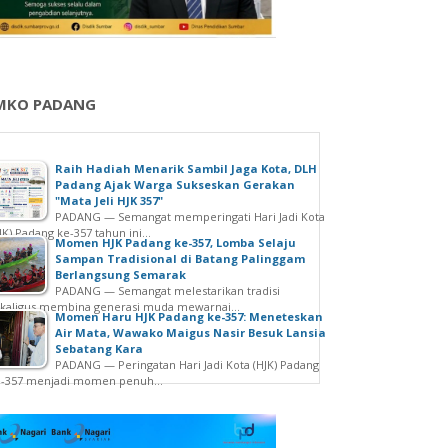
MKO PADANG
Raih Hadiah Menarik Sambil Jaga Kota, DLH
Padang Ajak Warga Sukseskan Gerakan
"Mata Jeli HJK 357"
PADANG — Semangat memperingati Hari Jadi Kota
JK) Padang ke-357 tahun ini...
Momen HJK Padang ke-357, Lomba Selaju
Sampan Tradisional di Batang Palinggam
Berlangsung Semarak
PADANG — Semangat melestarikan tradisi
kaligus membina generasi muda mewarnai...
Momen Haru HJK Padang ke-357: Meneteskan
Air Mata, Wawako Maigus Nasir Besuk Lansia
Sebatang Kara
PADANG — Peringatan Hari Jadi Kota (HJK) Padang
e-357 menjadi momen penuh...