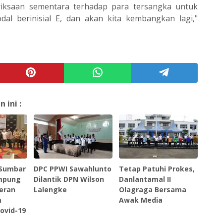
riksaan sementara terhadap para tersangka untuk
dal berinisial E, dan akan kita kembangkan lagi,"
ini :
 Sumbar
DPC PPWI Sawahlunto
Tetap Patuhi Prokes,
ampung
Dilantik DPN Wilson
Danlantamal II
Peran
Lalengke
Olagraga Bersama
m
Awak Media
ovid-19