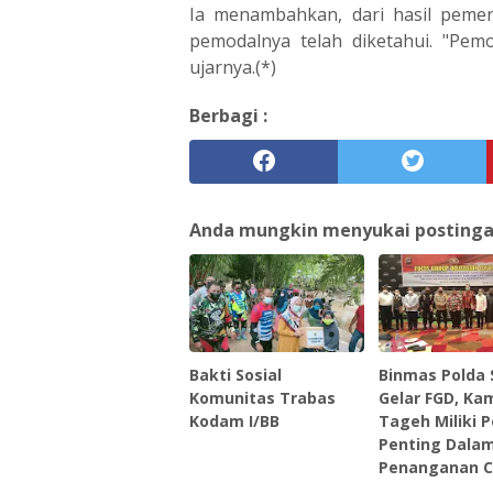
Ia menambahkan, dari hasil peme
pemodalnya telah diketahui. "Pemo
ujarnya.(*)
Berbagi :
Anda mungkin menyukai postingan 
Bakti Sosial
Binmas Polda
Komunitas Trabas
Gelar FGD, K
Kodam I/BB
Tageh Miliki 
Penting Dala
Penanganan C