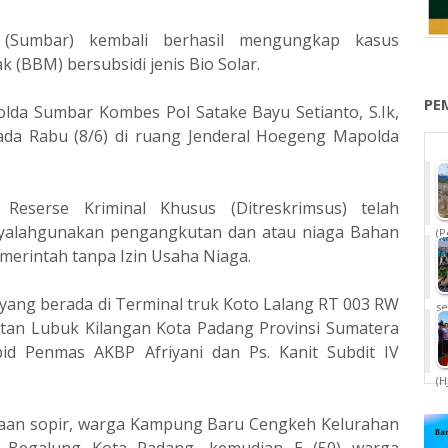
(Sumbar) kembali berhasil mengungkap kasus
(BBM) bersubsidi jenis Bio Solar.
PE
olda Sumbar Kombes Pol Satake Bayu Setianto, S.Ik,
ada Rabu (8/6) di ruang Jenderal Hoegeng Mapolda
 Reserse Kriminal Khusus (Ditreskrimsus) telah
yalahgunakan pengangkutan dan atau niaga Bahan
(P
merintah tanpa Izin Usaha Niaga.
yang berada di Terminal truk Koto Lalang RT 003 RW
se
tan Lubuk Kilangan Kota Padang Provinsi Sumatera
bid Penmas AKBP Afriyani dan Ps. Kanit Subdit IV
(H
rjaan sopir, warga Kampung Baru Cengkeh Kelurahan