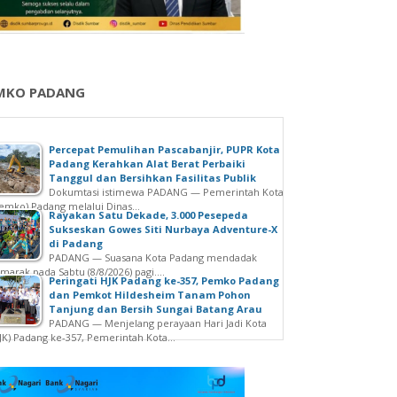
MKO PADANG
Percepat Pemulihan Pascabanjir, PUPR Kota
Padang Kerahkan Alat Berat Perbaiki
Tanggul dan Bersihkan Fasilitas Publik
Dokumtasi istimewa PADANG — Pemerintah Kota
emko) Padang melalui Dinas...
Rayakan Satu Dekade, 3.000 Pesepeda
Sukseskan Gowes Siti Nurbaya Adventure-X
di Padang
PADANG — Suasana Kota Padang mendadak
marak pada Sabtu (8/8/2026) pagi....
Peringati HJK Padang ke-357, Pemko Padang
dan Pemkot Hildesheim Tanam Pohon
Tanjung dan Bersih Sungai Batang Arau
PADANG — Menjelang perayaan Hari Jadi Kota
JK) Padang ke-357, Pemerintah Kota...