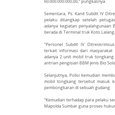
60.000.000.000,00," pungkasnya.
Sementara, Ps. Kanit Subdit IV Di
pelaku ditangkap setelah petuga
adanya kegiatan penyalahgunaan B
berada di Terminal truk Koto Lalang.
"Personel Subdit IV Ditreskrims
terkait informasi dari masyaraka
adanya 2 unit mobil truk tongkang
antrian pengisian BBM jenis Bio Sol
Selanjutnya, Polisi kemudian membu
mobil tongkang tersebut masuk k
pembongkaran di sebuah gudang.
"Kemudian terhadap para pelaku se
Mapolda Sumbar guna proses hukum 