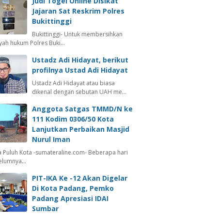
Judi Togel Online Disikat
Jajaran Sat Reskrim Polres
Bukittinggi
Bukittinggi- Untuk membersihkan
ayah hukum Polres Buki…
Ustadz Adi Hidayat, berikut
profilnya Ustad Adi Hidayat
Ustadz Adi Hidayat atau biasa
dikenal dengan sebutan UAH me…
Anggota Satgas TMMD/N ke
111 Kodim 0306/50 Kota
Lanjutkan Perbaikan Masjid
Nurul Iman
 Puluh Kota -sumateraline.com- Beberapa hari
elumnya…
PIT-IKA Ke -12 Akan Digelar
Di Kota Padang, Pemko
Padang Apresiasi IDAI
Sumbar