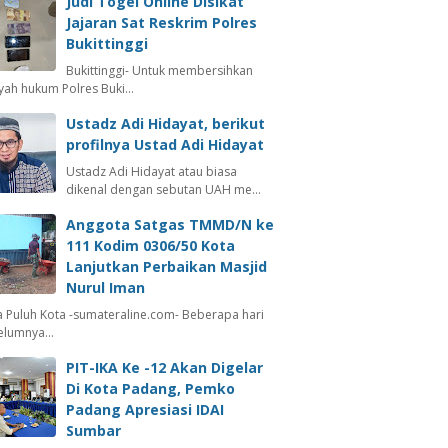
Judi Togel Online Disikat
Jajaran Sat Reskrim Polres
Bukittinggi
Bukittinggi- Untuk membersihkan
ayah hukum Polres Buki…
Ustadz Adi Hidayat, berikut
profilnya Ustad Adi Hidayat
Ustadz Adi Hidayat atau biasa
dikenal dengan sebutan UAH me…
Anggota Satgas TMMD/N ke
111 Kodim 0306/50 Kota
Lanjutkan Perbaikan Masjid
Nurul Iman
 Puluh Kota -sumateraline.com- Beberapa hari
elumnya…
PIT-IKA Ke -12 Akan Digelar
Di Kota Padang, Pemko
Padang Apresiasi IDAI
Sumbar