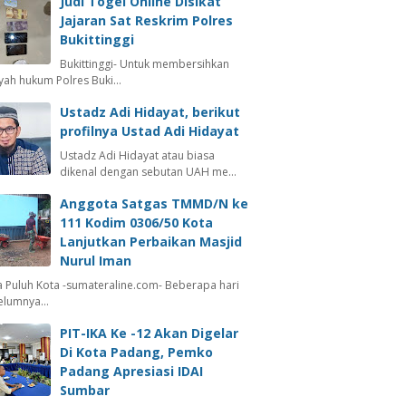
Judi Togel Online Disikat
Jajaran Sat Reskrim Polres
Bukittinggi
Bukittinggi- Untuk membersihkan
ayah hukum Polres Buki…
Ustadz Adi Hidayat, berikut
profilnya Ustad Adi Hidayat
Ustadz Adi Hidayat atau biasa
dikenal dengan sebutan UAH me…
Anggota Satgas TMMD/N ke
111 Kodim 0306/50 Kota
Lanjutkan Perbaikan Masjid
Nurul Iman
 Puluh Kota -sumateraline.com- Beberapa hari
elumnya…
PIT-IKA Ke -12 Akan Digelar
Di Kota Padang, Pemko
Padang Apresiasi IDAI
Sumbar