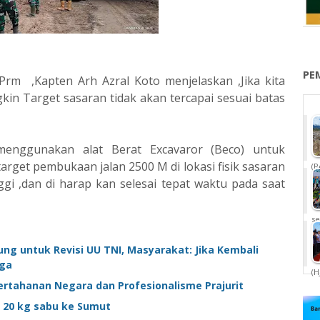
PE
m ,Kapten Arh Azral Koto menjelaskan ,Jika kita
n Target sasaran tidak akan tercapai sesuai batas
nggunakan alat Berat Excavaror (Beco) untuk
get pembukaan jalan 2500 M di lokasi fisik sasaran
(P
 ,dan di harap kan selesai tepat waktu pada saat
se
ung untuk Revisi UU TNI, Masyarakat: Jika Kembali
aga
(H
ertahanan Negara dan Profesionalisme Prajurit
 20 kg sabu ke Sumut