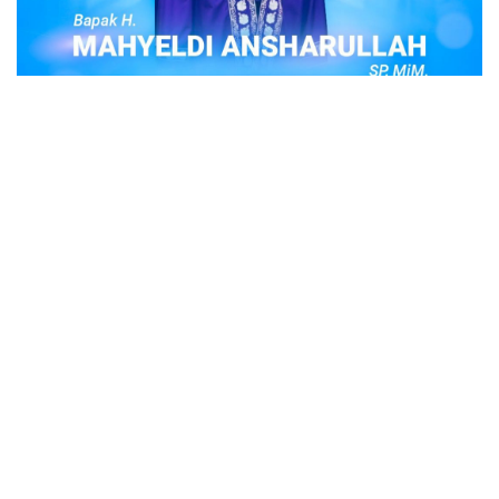
POPULER
Judi Togel Online Disikat Jajaran Sat Reskrim
Polres Bukittinggi
Bukittinggi- Untuk membersihkan wilayah hukum Polres
Buki…
Ustadz Adi Hidayat, berikut profilnya Ustad
Adi Hidayat