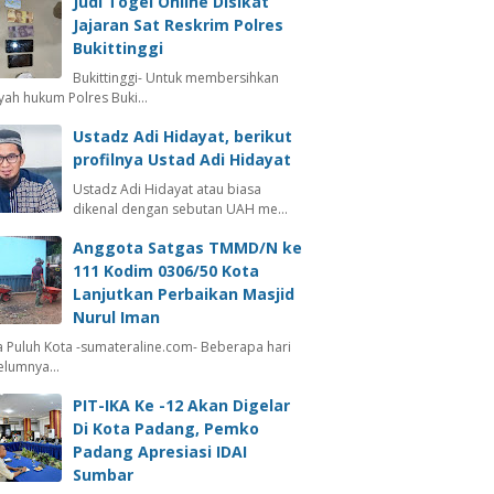
Judi Togel Online Disikat
Jajaran Sat Reskrim Polres
Bukittinggi
Bukittinggi- Untuk membersihkan
ayah hukum Polres Buki…
Ustadz Adi Hidayat, berikut
profilnya Ustad Adi Hidayat
Ustadz Adi Hidayat atau biasa
dikenal dengan sebutan UAH me…
Anggota Satgas TMMD/N ke
111 Kodim 0306/50 Kota
Lanjutkan Perbaikan Masjid
Nurul Iman
 Puluh Kota -sumateraline.com- Beberapa hari
elumnya…
PIT-IKA Ke -12 Akan Digelar
Di Kota Padang, Pemko
Padang Apresiasi IDAI
Sumbar