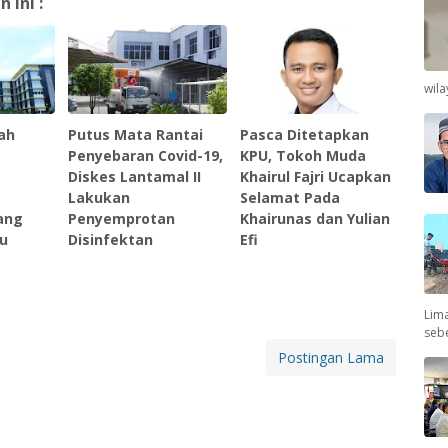
ini :
wil
ah
Putus Mata Rantai
Pasca Ditetapkan
Penyebaran Covid-19,
KPU, Tokoh Muda
Diskes Lantamal II
Khairul Fajri Ucapkan
Lakukan
Selamat Pada
ang
Penyemprotan
Khairunas dan Yulian
u
Disinfektan
Efi
Lima
seb
Postingan Lama