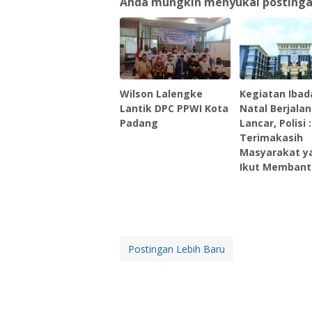
Anda mungkin menyukai postingan 
Wilson Lalengke
Kegiatan Ibad
Lantik DPC PPWI Kota
Natal Berjalan
Padang
Lancar, Polisi :
Terimakasih
Masyarakat y
Ikut Membant
Postingan Lebih Baru