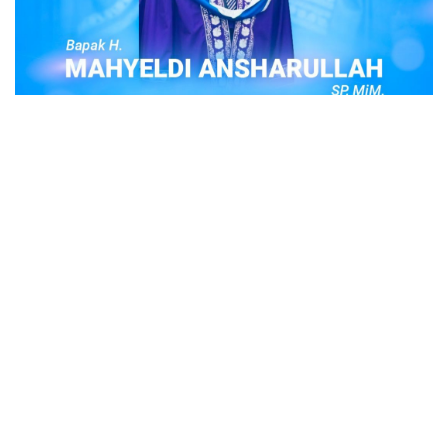
POPULER
Judi Togel Online Disikat Jajaran Sat Reskrim
Polres Bukittinggi
Bukittinggi- Untuk membersihkan wilayah hukum Polres
Buki…