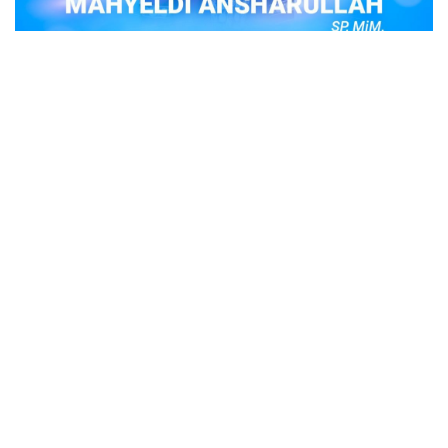
POPULER
Judi Togel Online Disikat Jajaran Sat Reskrim
Polres Bukittinggi
Bukittinggi- Untuk membersihkan wilayah hukum Polres
Buki…
Ustadz Adi Hidayat, berikut profilnya Ustad
Adi Hidayat
Ustadz Adi Hidayat atau biasa dikenal dengan sebutan