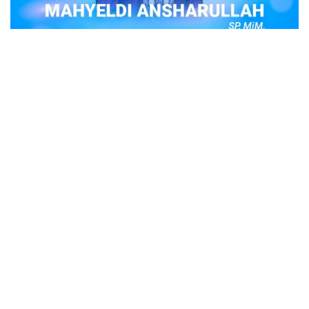
POPULER
Judi Togel Online Disikat Jajaran Sat Reskrim
Polres Bukittinggi
Bukittinggi- Untuk membersihkan wilayah hukum Polres
Buki…
Ustadz Adi Hidayat, berikut profilnya Ustad
Adi Hidayat
Ustadz Adi Hidayat atau biasa dikenal dengan sebutan