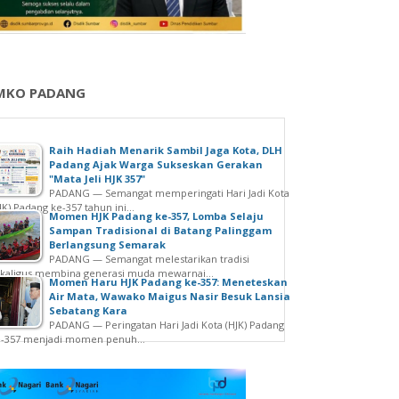
MKO PADANG
Raih Hadiah Menarik Sambil Jaga Kota, DLH
Padang Ajak Warga Sukseskan Gerakan
"Mata Jeli HJK 357"
PADANG — Semangat memperingati Hari Jadi Kota
JK) Padang ke-357 tahun ini...
Momen HJK Padang ke-357, Lomba Selaju
Sampan Tradisional di Batang Palinggam
Berlangsung Semarak
PADANG — Semangat melestarikan tradisi
kaligus membina generasi muda mewarnai...
Momen Haru HJK Padang ke-357: Meneteskan
Air Mata, Wawako Maigus Nasir Besuk Lansia
Sebatang Kara
PADANG — Peringatan Hari Jadi Kota (HJK) Padang
e-357 menjadi momen penuh...