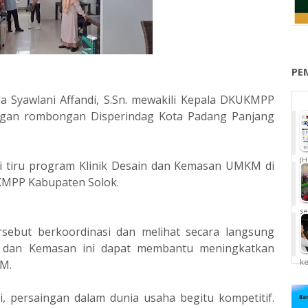
PE
da Syawlani Affandi, S.Sn. mewakili Kepala DKUKMPP
gan rombongan Disperindag Kota Padang Panjang
(H
di tiru program Klinik Desain dan Kemasan UMKM di
KMPP Kabupaten Solok.
se
ebut berkoordinasi dan melihat secara langsung
n dan Kemasan ini dapat membantu meningkatkan
k
KM.
i, persaingan dalam dunia usaha begitu kompetitif.