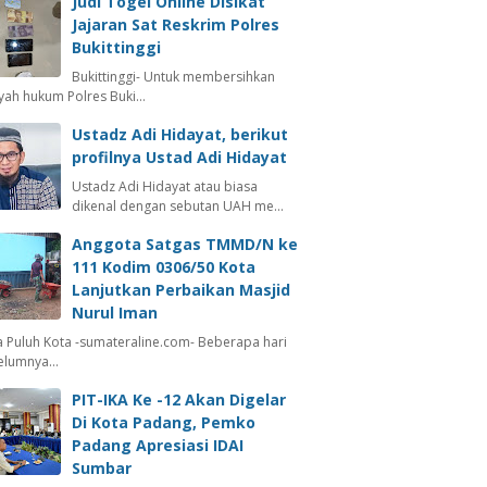
Judi Togel Online Disikat
Jajaran Sat Reskrim Polres
Bukittinggi
Bukittinggi- Untuk membersihkan
ayah hukum Polres Buki…
Ustadz Adi Hidayat, berikut
profilnya Ustad Adi Hidayat
Ustadz Adi Hidayat atau biasa
dikenal dengan sebutan UAH me…
Anggota Satgas TMMD/N ke
111 Kodim 0306/50 Kota
Lanjutkan Perbaikan Masjid
Nurul Iman
 Puluh Kota -sumateraline.com- Beberapa hari
elumnya…
PIT-IKA Ke -12 Akan Digelar
Di Kota Padang, Pemko
Padang Apresiasi IDAI
Sumbar