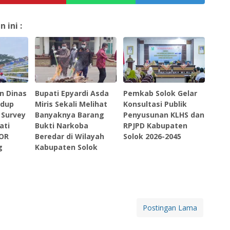
ini :
n Dinas
Bupati Epyardi Asda
Pemkab Solok Gelar
idup
Miris Sekali Melihat
Konsultasi Publik
 Survey
Banyaknya Barang
Penyusunan KLHS dan
ati
Bukti Narkoba
RPJPD Kabupaten
GOR
Beredar di Wilayah
Solok 2026-2045
g
Kabupaten Solok
Postingan Lama