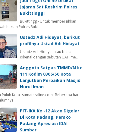
Judi Togel Online Disikat
Jajaran Sat Reskrim Polres
Bukittinggi
Bukittinggi- Untuk membersihkan
ayah hukum Polres Buki…
Ustadz Adi Hidayat, berikut
profilnya Ustad Adi Hidayat
Ustadz Adi Hidayat atau biasa
dikenal dengan sebutan UAH me…
Anggota Satgas TMMD/N ke
111 Kodim 0306/50 Kota
Lanjutkan Perbaikan Masjid
Nurul Iman
 Puluh Kota -sumateraline.com- Beberapa hari
elumnya…
PIT-IKA Ke -12 Akan Digelar
Di Kota Padang, Pemko
Padang Apresiasi IDAI
Sumbar