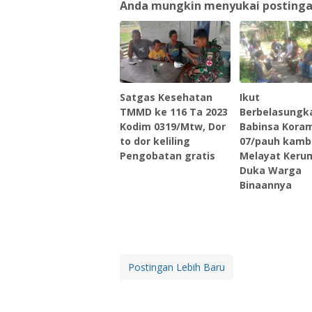
Anda mungkin menyukai postingan 
Satgas Kesehatan
Ikut
TMMD ke 116 Ta 2023
Berbelasung
Kodim 0319/Mtw, Dor
Babinsa Koram
to dor keliling
07/pauh kamb
Pengobatan gratis
Melayat Keru
Duka Warga
Binaannya
Postingan Lebih Baru