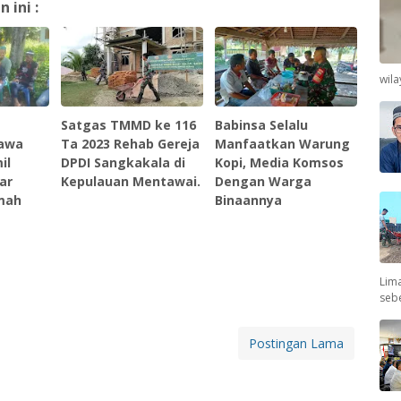
ini :
wil
Satgas TMMD ke 116
Babinsa Selalu
kawa
Ta 2023 Rehab Gereja
Manfaatkan Warung
il
DPDI Sangkakala di
Kopi, Media Komsos
ar
Kepulauan Mentawai.
Dengan Warga
mah
Binaannya
Lima
seb
Postingan Lama