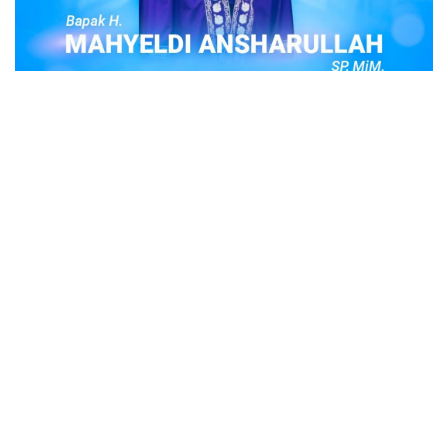
POPULER
Judi Togel Online Disikat Jajaran Sat Reskrim
Polres Bukittinggi
Bukittinggi- Untuk membersihkan wilayah hukum Polres
Buki…
Ustadz Adi Hidayat, berikut profilnya Ustad
Adi Hidayat