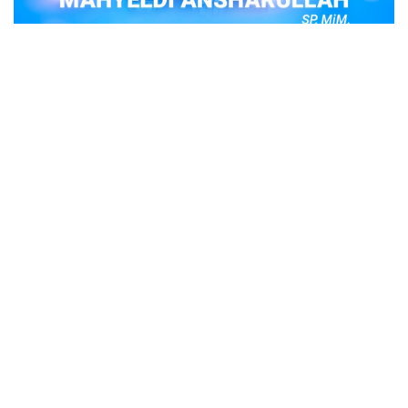
POPULER
Judi Togel Online Disikat Jajaran Sat Reskrim
Polres Bukittinggi
Bukittinggi- Untuk membersihkan wilayah hukum Polres
Buki…
Ustadz Adi Hidayat, berikut profilnya Ustad
Adi Hidayat
Ustadz Adi Hidayat atau biasa dikenal dengan sebutan
UAH me…