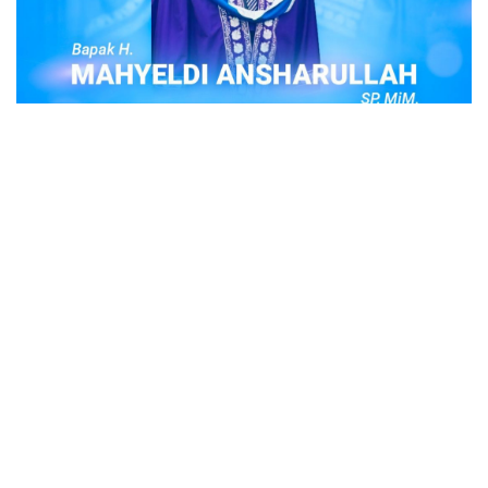
POPULER
Judi Togel Online Disikat Jajaran Sat Reskrim
Polres Bukittinggi
Bukittinggi- Untuk membersihkan wilayah hukum Polres
Buki…