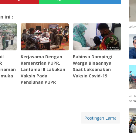
ini :
wil
il
Kerjasama Dengan
Babinsa Dampingi
k
Kementrian PUPR,
Warga Binaannya
ariaman
Lantamal II Lakukan
Saat Laksanakan
ramuka
Vaksin Pada
Vaksin Covid-19
Pensiunan PUPR
Lima
seb
Postingan Lama