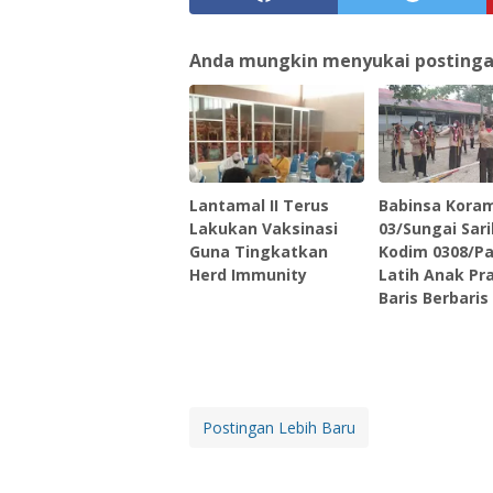
Anda mungkin menyukai postingan 
Lantamal II Terus
Babinsa Koram
Lakukan Vaksinasi
03/Sungai Sari
Guna Tingkatkan
Kodim 0308/P
Herd Immunity
Latih Anak P
Baris Berbaris
Postingan Lebih Baru