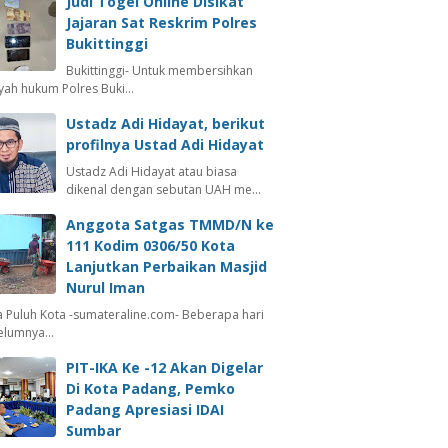
Judi Togel Online Disikat
Jajaran Sat Reskrim Polres
Bukittinggi
Bukittinggi- Untuk membersihkan
ayah hukum Polres Buki…
Ustadz Adi Hidayat, berikut
profilnya Ustad Adi Hidayat
Ustadz Adi Hidayat atau biasa
dikenal dengan sebutan UAH me…
Anggota Satgas TMMD/N ke
111 Kodim 0306/50 Kota
Lanjutkan Perbaikan Masjid
Nurul Iman
 Puluh Kota -sumateraline.com- Beberapa hari
elumnya…
PIT-IKA Ke -12 Akan Digelar
Di Kota Padang, Pemko
Padang Apresiasi IDAI
Sumbar