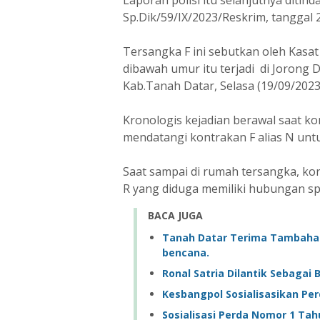
Laporan polisi itu selanjutnya ditin
Sp.Dik/59/IX/2023/Reskrim, tanggal
Tersangka F ini sebutkan oleh Kasa
dibawah umur itu terjadi di Joron
Kab.Tanah Datar, Selasa (19/09/2023)
Kronologis kejadian berawal saat ko
mendatangi kontrakan F alias N un
Saat sampai di rumah tersangka, kor
R yang diduga memiliki hubungan sp
BACA JUGA
Tanah Datar Terima Tambah
bencana.
Ronal Satria Dilantik Sebaga
Kesbangpol Sosialisasikan Pe
Sosialisasi Perda Nomor 1 Ta