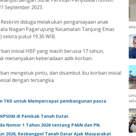
daklanjuti dengan Surat Perintah Penyidikan nomor:
 21 September 2023.
t Reskrim diduga melakukan penganiayaan anak
wil
g Data Nagari Pagaruyung Kecamatan Tanjung Emas
 sekira pukul 19.30 WIB.
rban inisial HBP yang masih berusia 17 tahun,
tuk menanyakan keberadaan adik korban.
ban mengetuk pintu, dan disambut ibu korban inisial
esial dengan tersangka.
Lima
an TKD untuk Mempercepat pembangunan pasca
seb
i BKPSDM di Pemkab Tanah Datar.
rda Nomor 1 Tahun 2026 tentang P4GN dan PN.
hun 2026, Kesbangpol Tanah Datar Ajak Masyarakat