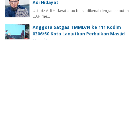
Adi Hidayat
Ustadz Adi Hidayat atau biasa dikenal dengan sebutan
UAH me…
Anggota Satgas TMMD/N ke 111 Kodim
0306/50 Kota Lanjutkan Perbaikan Masjid
Nurul Iman
Lima Puluh Kota -sumateraline.com- Beberapa hari
sebelumnya…
PIT-IKA Ke -12 Akan Digelar Di Kota Padang,
Pemko Padang Apresiasi IDAI Sumbar
Padang - Setelah sukses menjadi tuan rumah dalam
gelaran Ra…