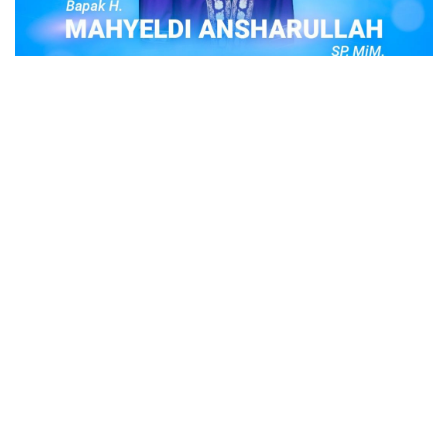
POPULER
Judi Togel Online Disikat Jajaran Sat Reskrim
Polres Bukittinggi
Bukittinggi- Untuk membersihkan wilayah hukum Polres
Buki…
Ustadz Adi Hidayat, berikut profilnya Ustad
Adi Hidayat