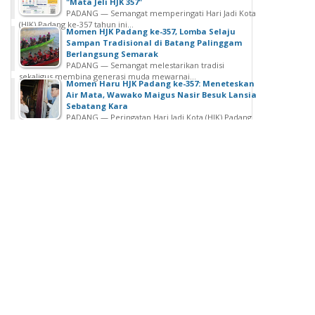
"Mata Jeli HJK 357"
PADANG — Semangat memperingati Hari Jadi Kota
(HJK) Padang ke-357 tahun ini...
Momen HJK Padang ke-357, Lomba Selaju
Sampan Tradisional di Batang Palinggam
Berlangsung Semarak
PADANG — Semangat melestarikan tradisi
sekaligus membina generasi muda mewarnai...
Momen Haru HJK Padang ke-357: Meneteskan
Air Mata, Wawako Maigus Nasir Besuk Lansia
Sebatang Kara
PADANG — Peringatan Hari Jadi Kota (HJK) Padang
ke-357 menjadi momen penuh...