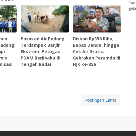
Pad
gel
ahun
‎Pasokan Air Padang
Diskon Rp356 Ribu,
adang:
Terdampak Banjir
Bebas Denda, hingga
pi
Ekstrem: Petugas
Cek Air Gratis:
mis
PDAM Berjibaku di
Gebrakan Perumda di
isasi ‎
Tengah Badai ‎
HJK ke-356
Postingan Lama