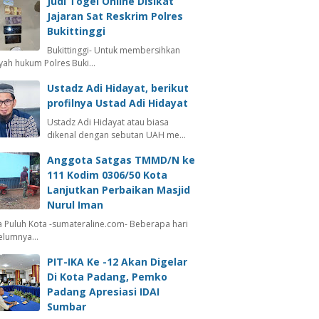
Judi Togel Online Disikat
Jajaran Sat Reskrim Polres
Bukittinggi
Bukittinggi- Untuk membersihkan
ayah hukum Polres Buki…
Ustadz Adi Hidayat, berikut
profilnya Ustad Adi Hidayat
Ustadz Adi Hidayat atau biasa
dikenal dengan sebutan UAH me…
Anggota Satgas TMMD/N ke
111 Kodim 0306/50 Kota
Lanjutkan Perbaikan Masjid
Nurul Iman
 Puluh Kota -sumateraline.com- Beberapa hari
elumnya…
PIT-IKA Ke -12 Akan Digelar
Di Kota Padang, Pemko
Padang Apresiasi IDAI
Sumbar