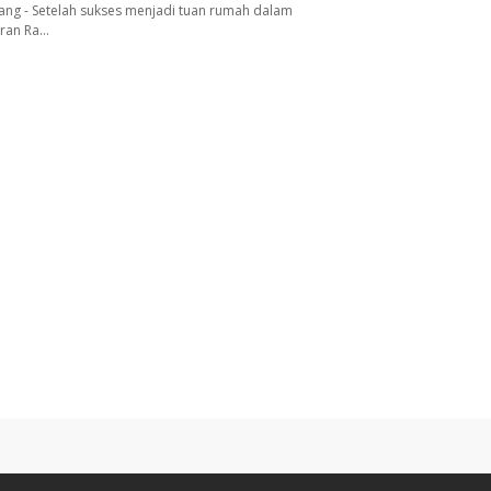
ang - Setelah sukses menjadi tuan rumah dalam
aran Ra…