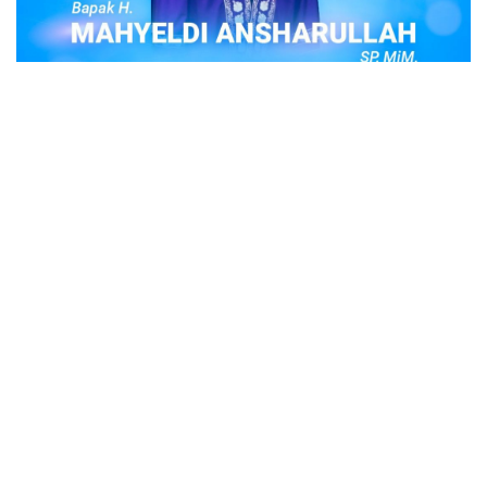
POPULER
Judi Togel Online Disikat Jajaran Sat Reskrim
Polres Bukittinggi
Bukittinggi- Untuk membersihkan wilayah hukum Polres
Buki…
Ustadz Adi Hidayat, berikut profilnya Ustad
Adi Hidayat