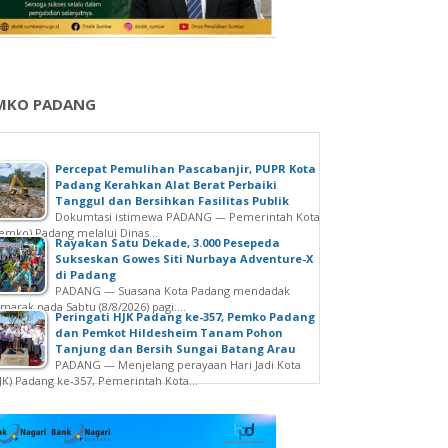
MKO PADANG
Percepat Pemulihan Pascabanjir, PUPR Kota
Padang Kerahkan Alat Berat Perbaiki
Tanggul dan Bersihkan Fasilitas Publik
Dokumtasi istimewa PADANG — Pemerintah Kota
emko) Padang melalui Dinas...
Rayakan Satu Dekade, 3.000 Pesepeda
Sukseskan Gowes Siti Nurbaya Adventure-X
di Padang
PADANG — Suasana Kota Padang mendadak
marak pada Sabtu (8/8/2026) pagi....
Peringati HJK Padang ke-357, Pemko Padang
dan Pemkot Hildesheim Tanam Pohon
Tanjung dan Bersih Sungai Batang Arau
PADANG — Menjelang perayaan Hari Jadi Kota
JK) Padang ke-357, Pemerintah Kota...