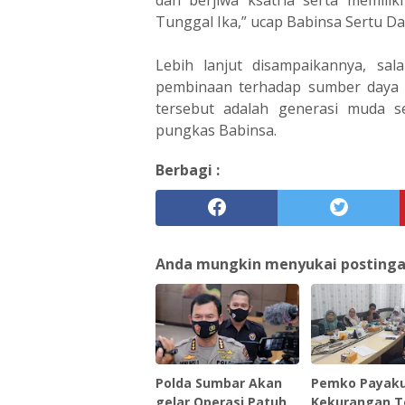
dan berjiwa ksatria serta memilik
Tunggal Ika,” ucap Babinsa Sertu Da
Lebih lanjut disampaikannya, sal
pembinaan terhadap sumber daya m
tersebut adalah generasi muda s
pungkas Babinsa.
Berbagi :
Anda mungkin menyukai postingan 
Polda Sumbar Akan
Pemko Payak
gelar Operasi Patuh
Kekurangan 