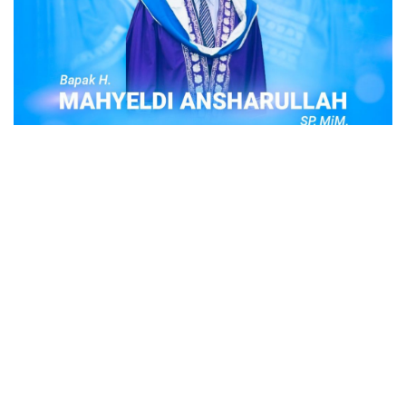
POPULER
Judi Togel Online Disikat Jajaran Sat Reskrim
Polres Bukittinggi
Bukittinggi- Untuk membersihkan wilayah hukum Polres