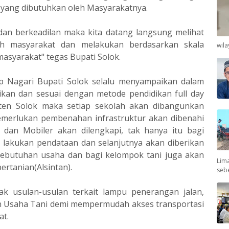
yang dibutuhkan oleh Masyarakatnya.
n berkeadilan maka kita datang langsung melihat
ah masyarakat dan melakukan berdasarkan skala
wil
asyarakat" tegas Bupati Solok.
ap Nagari Bupati Solok selalu menyampaikan dalam
kan dan sesuai dengan metode pendidikan full day
aten Solok maka setiap sekolah akan dibangunkan
emerlukan pembenahan infrastruktur akan dibenahi
k dan Mobiler akan dilengkapi, tak hanya itu bagi
lakukan pendataan dan selanjutnya akan diberikan
kebutuhan usaha dan bagi kelompok tani juga akan
Lima
ertanian(Alsintan).
seb
k usulan-usulan terkait lampu penerangan jalan,
an Usaha Tani demi mempermudah akses transportasi
at.