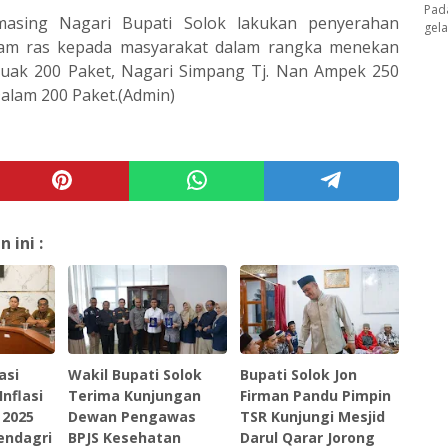
Pad
masing Nagari Bupati Solok lakukan penyerahan
gel
am ras kepada masyarakat dalam rangka menekan
buak 200 Paket, Nagari Simpang Tj. Nan Ampek 250
alam 200 Paket.(Admin)
ini :
asi
Wakil Bupati Solok
Bupati Solok Jon
nflasi
Terima Kunjungan
Firman Pandu Pimpin
 2025
Dewan Pengawas
TSR Kunjungi Mesjid
endagri
BPJS Kesehatan
Darul Qarar Jorong