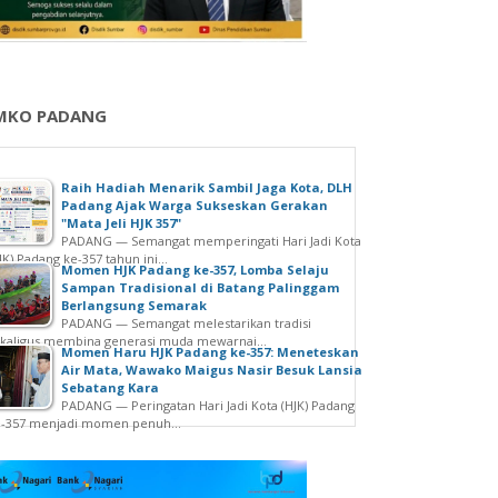
MKO PADANG
Raih Hadiah Menarik Sambil Jaga Kota, DLH
Padang Ajak Warga Sukseskan Gerakan
"Mata Jeli HJK 357"
PADANG — Semangat memperingati Hari Jadi Kota
JK) Padang ke-357 tahun ini...
Momen HJK Padang ke-357, Lomba Selaju
Sampan Tradisional di Batang Palinggam
Berlangsung Semarak
PADANG — Semangat melestarikan tradisi
kaligus membina generasi muda mewarnai...
Momen Haru HJK Padang ke-357: Meneteskan
Air Mata, Wawako Maigus Nasir Besuk Lansia
Sebatang Kara
PADANG — Peringatan Hari Jadi Kota (HJK) Padang
e-357 menjadi momen penuh...