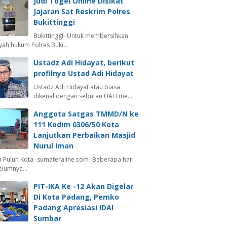
Judi Togel Online Disikat
Jajaran Sat Reskrim Polres
Bukittinggi
Bukittinggi- Untuk membersihkan
ayah hukum Polres Buki…
Ustadz Adi Hidayat, berikut
profilnya Ustad Adi Hidayat
Ustadz Adi Hidayat atau biasa
dikenal dengan sebutan UAH me…
Anggota Satgas TMMD/N ke
111 Kodim 0306/50 Kota
Lanjutkan Perbaikan Masjid
Nurul Iman
 Puluh Kota -sumateraline.com- Beberapa hari
elumnya…
PIT-IKA Ke -12 Akan Digelar
Di Kota Padang, Pemko
Padang Apresiasi IDAI
Sumbar