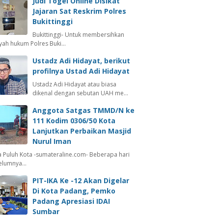
Judi Togel Online Disikat
Jajaran Sat Reskrim Polres
Bukittinggi
Bukittinggi- Untuk membersihkan
ayah hukum Polres Buki…
Ustadz Adi Hidayat, berikut
profilnya Ustad Adi Hidayat
Ustadz Adi Hidayat atau biasa
dikenal dengan sebutan UAH me…
Anggota Satgas TMMD/N ke
111 Kodim 0306/50 Kota
Lanjutkan Perbaikan Masjid
Nurul Iman
 Puluh Kota -sumateraline.com- Beberapa hari
elumnya…
PIT-IKA Ke -12 Akan Digelar
Di Kota Padang, Pemko
Padang Apresiasi IDAI
Sumbar