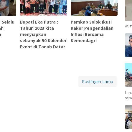
 Selalu
Bupati Eka Putra :
Pemkab Solok Ikuti
wil
ah
Tahun 2023 kita
Rakor Pengendalian
a
menyiapkan
Inflasi Bersama
sebanyak 50 Kalender
Kemendagri
Event di Tanah Datar
Postingan Lama
Lima
seb