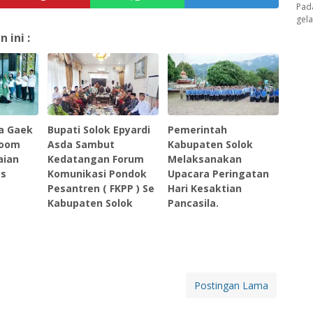
Pad
gel
ini :
a Gaek
Bupati Solok Epyardi
Pemerintah
Zoom
Asda Sambut
Kabupaten Solok
aian
Kedatangan Forum
Melaksanakan
as
Komunikasi Pondok
Upacara Peringatan
Pesantren ( FKPP ) Se
Hari Kesaktian
Kabupaten Solok
Pancasila.
Postingan Lama