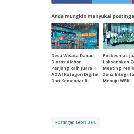
Anda mungkin menyukai postingan 
Desa Wisata Danau
Puskesmas Ju
Diatas Alahan
Laksanakan 
Panjang Raih Juara II
Meeting Penil
ADWI Kategori Digital
Zona Integrit
Dari Kemenpar RI
Menuju WBK
Postingan Lebih Baru