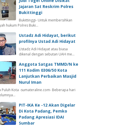
Judi Togel Online Disikat
Jajaran Sat Reskrim Polres
Bukittinggi
Bukittinggi- Untuk membersihkan
ayah hukum Polres Buki…
Ustadz Adi Hidayat, berikut
profilnya Ustad Adi Hidayat
Ustadz Adi Hidayat atau biasa
dikenal dengan sebutan UAH me…
Anggota Satgas TMMD/N ke
111 Kodim 0306/50 Kota
Lanjutkan Perbaikan Masjid
Nurul Iman
 Puluh Kota -sumateraline.com- Beberapa hari
elumnya…
PIT-IKA Ke -12 Akan Digelar
Di Kota Padang, Pemko
Padang Apresiasi IDAI
Sumbar