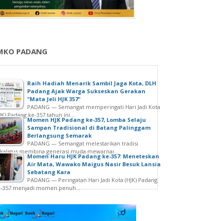
MKO PADANG
Raih Hadiah Menarik Sambil Jaga Kota, DLH
Padang Ajak Warga Sukseskan Gerakan
"Mata Jeli HJK 357"
PADANG — Semangat memperingati Hari Jadi Kota
JK) Padang ke-357 tahun ini...
Momen HJK Padang ke-357, Lomba Selaju
Sampan Tradisional di Batang Palinggam
Berlangsung Semarak
PADANG — Semangat melestarikan tradisi
kaligus membina generasi muda mewarnai...
Momen Haru HJK Padang ke-357: Meneteskan
Air Mata, Wawako Maigus Nasir Besuk Lansia
Sebatang Kara
PADANG — Peringatan Hari Jadi Kota (HJK) Padang
e-357 menjadi momen penuh...