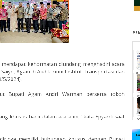
PE
da mendapat kehormatan diundang menghadiri acara
 Saiyo, Agam di Auditorium Institut Transportasi dan
(H
9/5/2024).
mbut Bupati Agam Andri Warman berserta tokoh
se
ng khusus hadir dalam acara ini," kata Epyardi saat
k
dirinya memiliki hubungan khusus dengan Bupati