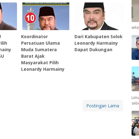
wil
!
Koordinator
Dari Kabupaten Solok
ilih
Persatuan Ulama
Leonardy Harmainy
mainy
Muda Sumatera
Dapat Dukungan
SU
Barat Ajak
Masyarakat Pilih
Leonardy Harmainy
Lima
seb
Postingan Lama