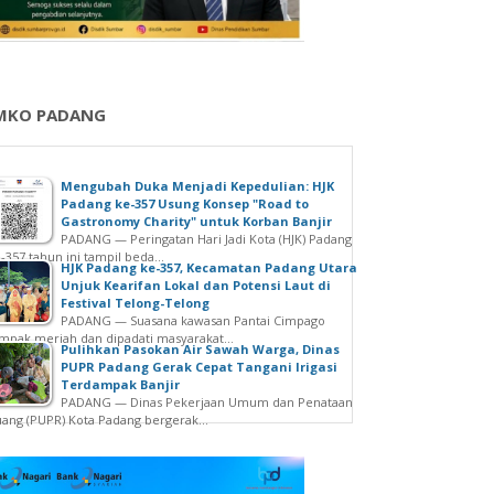
MKO PADANG
Mengubah Duka Menjadi Kepedulian: HJK
Padang ke-357 Usung Konsep "Road to
Gastronomy Charity" untuk Korban Banjir
PADANG — Peringatan Hari Jadi Kota (HJK) Padang
-357 tahun ini tampil beda...
HJK Padang ke-357, Kecamatan Padang Utara
Unjuk Kearifan Lokal dan Potensi Laut di
Festival Telong-Telong
PADANG — Suasana kawasan Pantai Cimpago
mpak meriah dan dipadati masyarakat...
Pulihkan Pasokan Air Sawah Warga, Dinas
PUPR Padang Gerak Cepat Tangani Irigasi
Terdampak Banjir
PADANG — Dinas Pekerjaan Umum dan Penataan
ang (PUPR) Kota Padang bergerak...