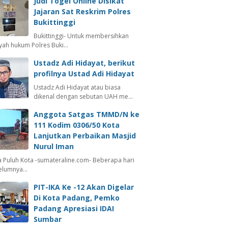
Judi Togel Online Disikat
Jajaran Sat Reskrim Polres
Bukittinggi
Bukittinggi- Untuk membersihkan
ayah hukum Polres Buki…
Ustadz Adi Hidayat, berikut
profilnya Ustad Adi Hidayat
Ustadz Adi Hidayat atau biasa
dikenal dengan sebutan UAH me…
Anggota Satgas TMMD/N ke
111 Kodim 0306/50 Kota
Lanjutkan Perbaikan Masjid
Nurul Iman
 Puluh Kota -sumateraline.com- Beberapa hari
elumnya…
PIT-IKA Ke -12 Akan Digelar
Di Kota Padang, Pemko
Padang Apresiasi IDAI
Sumbar